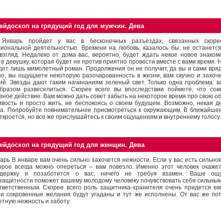
ейдоскоп на грядущий год для мужчин. Дева
 Январь пройдет у вас в бесконечных разъездах, связанных скор
иональной деятельностью. Времени на любовь, казалось бы, не останется
взгляд. Недалеко от дома вас, вероятно, будет ждать некое новое знаком
те девушку, которая будет не против приятно провести вместе с вами время.
удет лишь мимолетный роман. Продолжения он не получит, да вы и сами вряд
о, вы ощущаете некоторую разочарованность в жизни, вам скучно и захоче
й. Звезды дают таким начинаниям зеленый свет. Только одна проблема: в
бразом развеселиться. Скорее всего вы впоследствии поймете, что со
зное действие. Вам можно дать совет забыть на некоторое время про свою о
ивость и просто жить, не беспокоясь о своем будущем. Возможно, некая д
а. Попробуйте повнимательнее присмотреться к окружающим. В ближайшее
откроется, но все же прислушайтесь к своим ощущениям и внутреннему голосу.
ейдоскоп на грядущий год для женщин. Дева
арь В январе вам очень сильно захочется нежности. Если у вас есть сильно
орое всегда можно опереться – вам повезло. Именно этот человек окаже
ддержку и позаботится о вас, ничего не требуя взамен. Ваше ощ
защитности поможет вашему молодому человеку почувствовать себя сильны
тветственным. Скорее всего роль защитника-хранителя очень придется ем
и сокровенные желания будут угаданы и тут же исполнены. От вас же по
етную нежность и заботу.