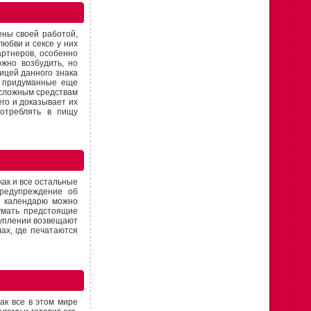
ены своей работой,
юбви и сексе у них
артнеров, особенно
жно возбудить, но
ицей данного знака
, придуманные еще
есложным средствам
го и доказывает их
потреблять в пищу
ак и все остальные
предупреждение об
у календарю можно
умать предстоящие
туплении возвещают
ах, где печатаются
ак все в этом мире