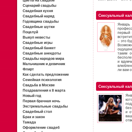
Цветы на свадьбе
Сценарий свадьбы
Свадебная кухня
Сексуальный кал
Свадебный наряд
Годовщина свадьбы
Январь
Свадебные шутки
професс
Поцелуй
первый 
встрети
Выкуп невесты
– это б
Свадебные игры
Возможн
Свадебный банкет
ощущени
Свадебные анекдоты
таким о
бесполе
Свадьбы народов мира
и вдумч
Мальчишник и девичник
влюблен
Флирт
ли вам 
Как сделать предложение
Семейная психология
Свадьба в Москве
Сексуальный кал
Поздравления к 8 марта
Янв
Новый год
кот
Первая брачная ночь
по
Экстремальные свадьбы
без
Свадебный стол
и о
ваш
Брак и закон
отв
Тамада
Оформление свадеб