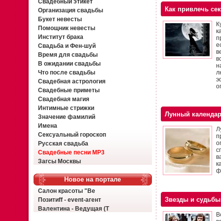
Свадебный этикет
Как привлечь се
Организация свадьбы
Букет невесты
К
Помощник невесты
к
Институт брака
п
е
Свадьба и Фен-шуй
в
Время для свадьбы
в
В ожидании свадьбы
н
Что после свадьбы
л
э
Свадебная астрология
о
Свадебные приметы
Свадебная магия
Интимные стрижки
Лунный календар
Значение фамилий
Имена
Л
Сексуальный гороскоп
п
о
Русская свадьба
с
Свадебные песни MP3
в
Загсы Москвы
к
ф
Новое на портале
Салон красоты "Ве
Звезды и судьбы
Позитиff - event-агент
Валентина - Ведущая (Т
В