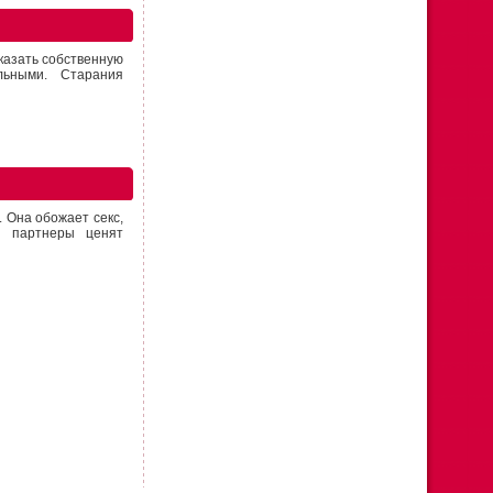
казать собственную
льными. Старания
. Она обожает секс,
И партнеры ценят