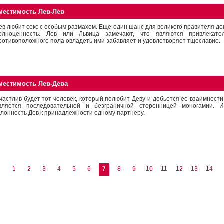
местимость Лев-Лев
ев любит секс с особым размахом. Еще один шанс для великого правителя до
олноценность. Лев или Львица замечают, что являются привлекате
ротивоположного пола овладеть ими забавляет и удовлетворяет тщеславие.
местимость Лев-Дева
частлив будет тот человек, который полюбит Деву и добьется ее взаимности
вляется последовательной и безграничной сторонницей моногамии. 
клонность Дев к принадлежности одному партнеру.
1
2
3
4
5
6
7
8
9
10
11
12
13
14