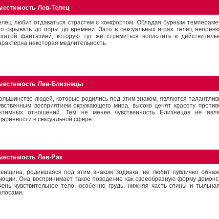
местимость Лев-Телец
елец любит отдаваться страстям с комфортом. Обладая бурным темпераме
го скрывать до поры до времени. Зато в сексуальных играх телец непрев
огатой фантазией, которую тут же стремиться воплотить в действительн
арактерна некоторая медлительность.
местимость Лев-Близнецы
ольшинство людей, которые родились под этим знаком, являются талантли
увственным восприятием окружающего мира, высоко ценят красоту против
нтимных отношений. Тем не менее чувственность Близнецов не явля
даренности в сексуальной сфере.
местимость Лев-Рак
енщина, родившаяся под этим знаком Зодиака, не любит публично обнажа
моции. Она воспринимает такое поведение как своеобразную форму демонс
чень чувствительное тело, особенно грудь, нижняя часть спины и тыльна
олосами.