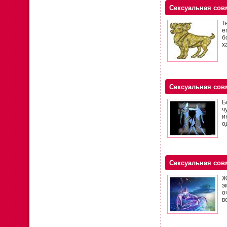
Сексуальная сов
Т
е
б
х
Сексуальная сов
Б
ч
и
о
Сексуальная сов
Ж
э
о
в