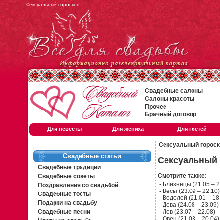
Сексуальный гороскоп
Свадебные салоны
Салоны красоты
Прочее
Брачный договор
Для невесты
Для жениха
Для гостей
Сексуальный гороск
Свадебные статьи
Сексуальный 
Свадебные традиции
Смотрите также:
Свадебные советы
-
Близнецы (21.05 – 2
Поздравления со свадьбой
-
Весы (23.09 – 22.10)
Свадебные тосты
-
Водолей (21.01 – 18
Подарки на свадьбу
-
Дева (24.08 – 23.09)
Свадебные песни
-
Лев (23.07 – 22.08)
-
Овен (21.03 – 20.04)