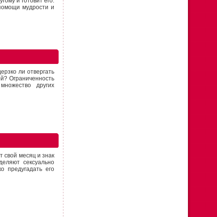
гому и готовит его.
 помощи мудрости и
дерзко ли отвергать
ой? Ограниченность
множество других
т свой месяц и знак
деляют сексуально
о предугадать его