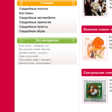
в
Галереи
Ч
в
Свадебные платья
Костюмы
Свадебные автомобили
Свадебные прически
Свадебные букеты
Влияние планет 
Свадебная обувь
Е
Это интересно
и
о
Ricca Sposa – шикарные сва...
п
Как выгодно купить бижутер...
Доставка цветов – всегда е...
Один в поле воин!...
Популярные мифы о препарат...
Девичьи грезы, воплощенные...
Сексуальная сов
Н
з
п
п