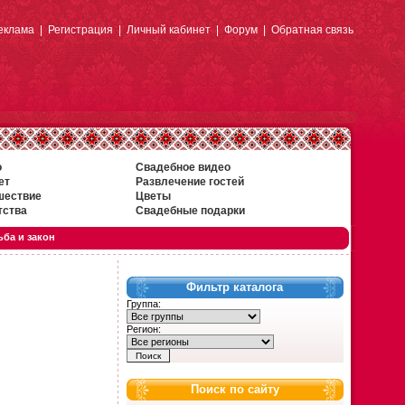
еклама
|
Регистрация
|
Личный кабинет
|
Форум
|
Обратная связь
о
Свадебное видео
ет
Развлечение гостей
шествие
Цветы
тства
Свадебные подарки
ба и закон
Фильтр каталога
Группа:
Регион:
Поиск по сайту