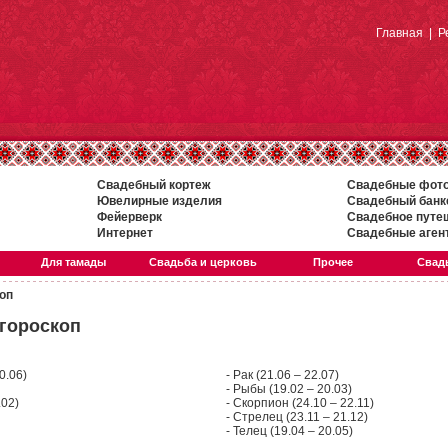
Главная
|
Р
Свадебный кортеж
Свадебные фот
Ювелирные изделия
Свадебный банк
Фейерверк
Свадебное путе
Интернет
Свадебные аген
Для тамады
Свадьба и церковь
Прочее
Свадь
оп
гороскоп
0.06)
-
Рак (21.06 – 22.07)
-
Рыбы (19.02 – 20.03)
.02)
-
Скорпион (24.10 – 22.11)
-
Стрелец (23.11 – 21.12)
-
Телец (19.04 – 20.05)