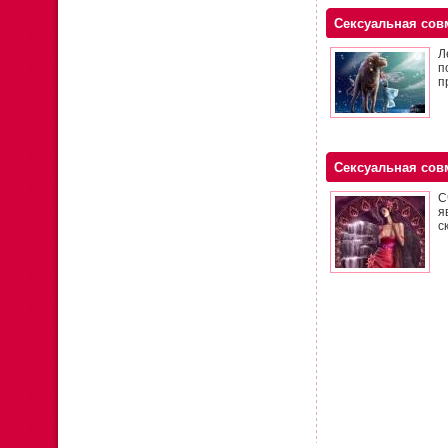
Сексуальная сов
Л
п
п
Сексуальная сов
С
я
с