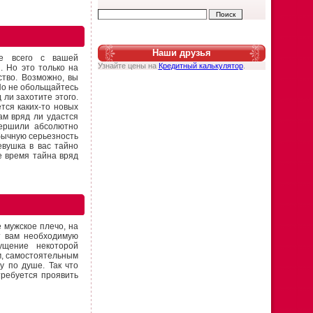
Наши друзья
ее всего с вашей
Узнайте цены на
Кредитный калькулятор
.
. Но это только на
ство. Возможно, вы
 Но не обольщайтесь
 ли захотите этого.
тся каких-то новых
ам вряд ли удастся
вершили абсолютно
бычную серьезность
евушка в вас тайно
 время тайна вряд
е мужское плечо, на
т вам необходимую
ущение некоторой
м, самостоятельным
у по душе. Так что
требуется проявить