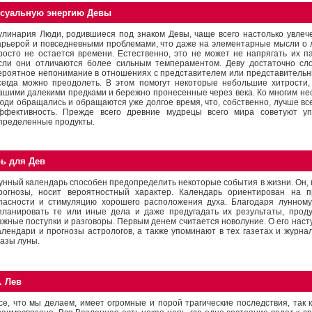
ксуальную энергию Девы
улинария Люди, родившиеся под знаком Девы, чаще всего настолько увлеч
арьерой и повседневными проблемами, что даже на элементарные мысли о л
росто не остается времени. Естественно, это не может не напрягать их п
сли они отличаются более сильным темпераментом. Деву достаточно сло
ероятное непонимание в отношениях с представителем или представительн
сегда можно преодолеть. В этом помогут некоторые небольшие хитрости
ашими далекими предками и бережно пронесенные через века. Ко многим н
юди обращались и обращаются уже долгое время, что, собственно, лучше все
ффективность. Прежде всего древние мудрецы всего мира советуют у
пределенные продукты.
ь для Дев
унный календарь способен предопределить некоторые события в жизни. Он, к
рогнозы, носит вероятностный характер. Календарь ориентирован на 
пасности и стимуляцию хорошего расположения духа. Благодаря лунном
планировать те или иные дела и даже предугадать их результаты, прод
ажные поступки и разговоры. Первым денем считается новолуние. О его нас
алендари и прогнозы астрологов, а также упоминают в тех газетах и журнал
азы луны.
. Лев
се, что мы делаем, имеет огромные и порой трагические последствия, так к