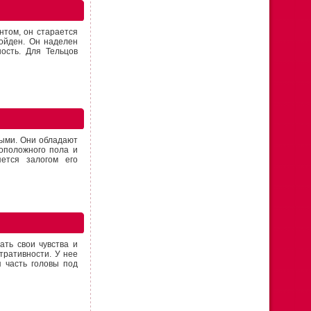
нтом, он старается
зойден. Он наделен
ость. Для Тельцов
выми. Они обладают
оположного пола и
ется залогом его
ть свои чувства и
тративности. У нее
я часть головы под