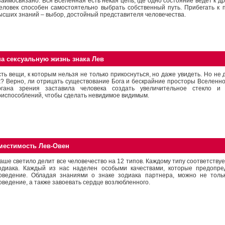
заимосвязано. Вся Вселенная есть некая цепь, где одно состояние ведет к дру
еловек способен самостоятельно выбрать собственный путь. Прибегать к
ысших знаний – выбор, достойный представителя человечества.
на сексуальную жизнь знака Лев
сть вещи, к которым нельзя не только прикоснуться, но даже увидеть. Но не 
х? Верно, ли отрицать существование Бога и бескрайние просторы Вселенн
ргана зрения заставила человека создать увеличительное стекло и 
риспособлений, чтобы сделать невидимое видимым.
местимость Лев-Овен
аше светило делит все человечество на 12 типов. Каждому типу соответствуе
одиака. Каждый из нас наделен особыми качествами, которые предопре
оведение. Обладая знаниями о знаке зодиака партнера, можно не тольк
оведение, а также завоевать сердце возлюбленного.