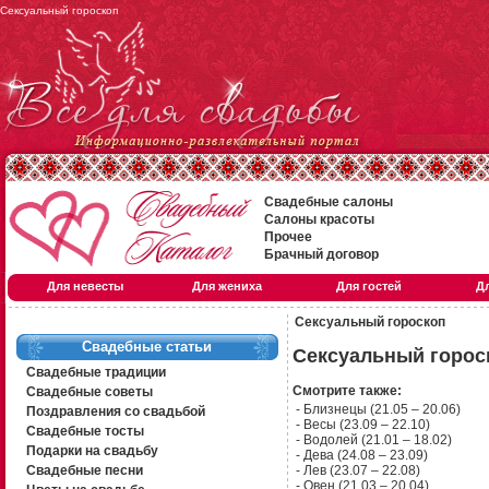
Сексуальный гороскоп
Свадебные салоны
Салоны красоты
Прочее
Брачный договор
Для невесты
Для жениха
Для гостей
Д
Сексуальный гороскоп
Свадебные статьи
Сексуальный горос
Свадебные традиции
Смотрите также:
Свадебные советы
-
Близнецы (21.05 – 20.06)
Поздравления со свадьбой
-
Весы (23.09 – 22.10)
Свадебные тосты
-
Водолей (21.01 – 18.02)
Подарки на свадьбу
-
Дева (24.08 – 23.09)
Свадебные песни
-
Лев (23.07 – 22.08)
-
Овен (21.03 – 20.04)