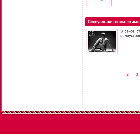
Сексуальная совместимо
В сексе с
целеустре
2
3