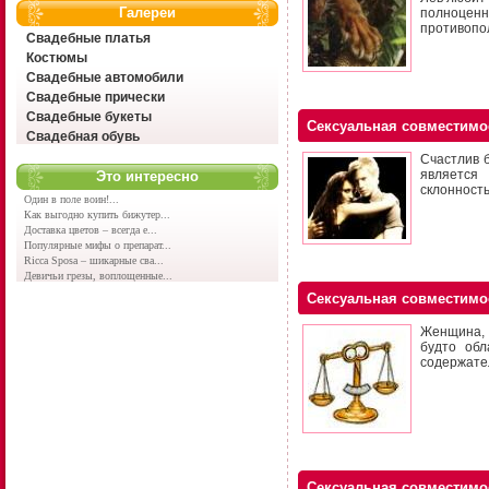
Галереи
полноцен
противопо
Свадебные платья
Костюмы
Свадебные автомобили
Свадебные прически
Свадебные букеты
Сексуальная совместимо
Свадебная обувь
Счастлив б
является
Это интересно
склонность
Один в поле воин!...
Как выгодно купить бижутер...
Доставка цветов – всегда е...
Популярные мифы о препарат...
Ricca Sposa – шикарные сва...
Девичьи грезы, воплощенные...
Сексуальная совместимо
Женщина, р
будто обл
содержате
Сексуальная совместимо