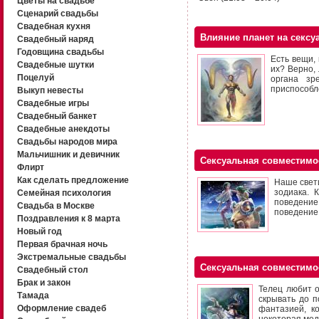
Цветы на свадьбе
Сценарий свадьбы
Свадебная кухня
Влияние планет на сексу
Свадебный наряд
Годовщина свадьбы
Есть вещи, 
Свадебные шутки
их? Верно,
Поцелуй
органа зр
приспособл
Выкуп невесты
Свадебные игры
Свадебный банкет
Свадебные анекдоты
Свадьбы народов мира
Мальчишник и девичник
Сексуальная совместимо
Флирт
Как сделать предложение
Наше свети
зодиака. 
Семейная психология
поведение
Свадьба в Москве
поведение,
Поздравления к 8 марта
Новый год
Первая брачная ночь
Экстремальные свадьбы
Сексуальная совместимо
Свадебный стол
Брак и закон
Телец любит о
Тамада
скрывать до п
Оформление свадеб
фантазией, к