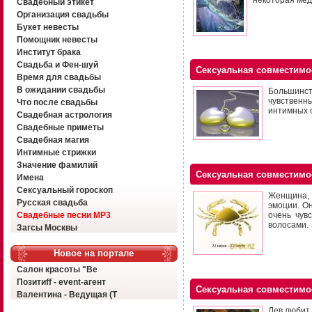
некоторая мед
Свадебный этикет
Организация свадьбы
Букет невесты
Помощник невесты
Институт брака
Свадьба и Фен-шуй
Сексуальная совместимо
Время для свадьбы
В ожидании свадьбы
Большинст
чувственн
Что после свадьбы
интимных 
Свадебная астрология
Свадебные приметы
Свадебная магия
Интимные стрижки
Значение фамилий
Сексуальная совместимо
Имена
Сексуальный гороскоп
Женщина, 
Русская свадьба
эмоции. О
Свадебные песни MP3
очень чув
волосами.
Загсы Москвы
Новое на портале
Салон красоты "Ве
Позитиff - event-агент
Сексуальная совместимо
Валентина - Ведущая (Т
Лев любит 