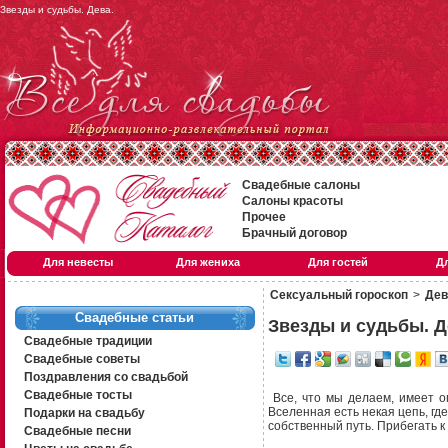
Звезды и судьбы. Дева.
Свадебные салоны
Салоны красоты
Прочее
Брачный договор
Для невесты
Для жениха
Для гостей
Д
Сексуальный гороскоп
>
Дев
Свадебные статьи
Звезды и судьбы. Д
Свадебные традиции
Свадебные советы
Поздравления со свадьбой
Свадебные тосты
Все, что мы делаем, имеет ог
Вселенная есть некая цепь, гд
Подарки на свадьбу
собственный путь. Прибегать 
Свадебные песни