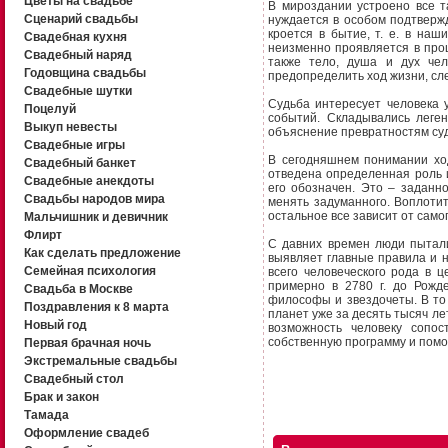
Цветы на свадьбе
В мироздании устроено все т
Сценарий свадьбы
нуждается в особом подтвержд
кроется в бытие, т. е. в на
Свадебная кухня
неизменно проявляется в прош
Свадебный наряд
также тело, душа и дух че
Годовщина свадьбы
предопределить ход жизни, сле
Свадебные шутки
Судьба интересует человека 
Поцелуй
событий. Складывались леге
Выкуп невесты
объяснение превратностям судь
Свадебные игры
В сегодняшнем понимании хо
Свадебный банкет
отведена определенная роль 
Свадебные анекдоты
его обозначен. Это – заданно
Свадьбы народов мира
менять задуманного. Воплотит
остальное все зависит от само
Мальчишник и девичник
Флирт
С давних времен люди пытали
Как сделать предложение
выявляет главные правила и н
Семейная психология
всего человеческого рода в 
примерно в
2780 г
. до Рожд
Свадьба в Москве
философы и звездочеты. В то
Поздравления к 8 марта
планет уже за десять тысяч ле
Новый год
возможность человеку сопос
собственную программу и помо
Первая брачная ночь
Экстремальные свадьбы
Свадебный стол
Брак и закон
Тамада
Оформление свадеб