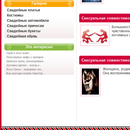
Галереи
Свадебные платья
Костюмы
Сексуальная совместимо
Свадебные автомобили
Свадебные прически
Большинст
Свадебные букеты
чувственн
интимных 
Свадебная обувь
Это интересно
Один в поле воин!...
Популярные мифы о препарат...
Сексуальная совместимо
Девичьи грезы, воплощенные...
Доставка цветов – всегда е...
Женщина, родив
Ricca Sposa – шикарные сва...
Она воспринима
Как выгодно купить бижутер...