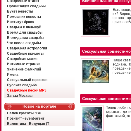
Влияние планет на сексу
Свадебный этикет
Организация свадьбы
Есть вещи,
Букет невесты
их? Верно
Помощник невесты
органа з
Институт брака
приспособ
Свадьба и Фен-шуй
Время для свадьбы
В ожидании свадьбы
Что после свадьбы
Свадебная астрология
Сексуальная совместимо
Свадебные приметы
Свадебная магия
Наше свети
Интимные стрижки
зодиака. 
поведение
Значение фамилий
поведение,
Имена
Сексуальный гороскоп
Русская свадьба
Свадебные песни MP3
Загсы Москвы
Сексуальная совместимо
Новое на портале
Телец любит о
скрывать до п
Салон красоты "Ве
фантазией, ко
Позитиff - event-агент
Валентина - Ведущая (Т