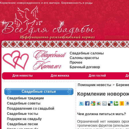
Кормление новорожденного и его матери. Беременность и роды
Свадебные салоны
Салоны красоты
Прочее
Брачный договор
Для невесты
Для жениха
Для гостей
Д
Помощник невесты
>
Береме
Свадебные статьи
Кормление новорож
Свадебные традиции
Свадебные советы
Поздравления со свадьбой
Свадебные тосты
Чем должна питаться мать?
Подарки на свадьбу
Ограничений нет никаких (кро
Свадебные песни
тропических фруктов (апельсин