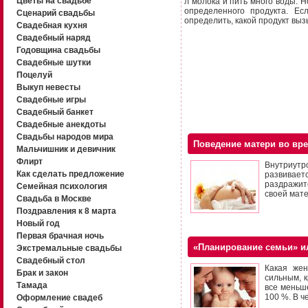
Цветы на свадьбе
л молока и пить много воды. Н
определенного продукта. Ес
Сценарий свадьбы
определить, какой продукт выз
Свадебная кухня
Свадебный наряд
Годовщина свадьбы
Свадебные шутки
Поцелуй
Выкуп невесты
Свадебные игры
Свадебный банкет
Свадебные анекдоты
Свадьбы народов мира
Поведение матери во вр
Мальчишник и девичник
Флирт
Внутриут
Как сделать предложение
развивает
раздражит
Семейная психология
своей мате
Свадьба в Москве
Поздравления к 8 марта
Новый год
Первая брачная ночь
«Планирование семьи» и
Экстремальные свадьбы
Свадебный стол
Какая жен
Брак и закон
сильным, 
Тамада
все меньш
100 %. В ч
Оформление свадеб