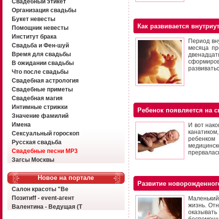
Свадебный этикет
Организация свадьбы
Букет невесты
Как развивается внутри
Помощник невесты
Институт брака
Период вн
Свадьба и Фен-шуй
месяца пр
Время для свадьбы
двенадцат
сформиров
В ожидании свадьбы
развиватьс
Что после свадьбы
Свадебная астрология
Свадебные приметы
Свадебная магия
Интимные стрижки
Ребенок появляется на с
Значение фамилий
Имена
И вот нако
канатиком
Сексуальный гороскоп
ребенком
Русская свадьба
медицинск
Свадебные песни MP3
прервалас
Загсы Москвы
Новое на портале
Развитие новорожденног
Салон красоты "Ве
Позитиff - event-агент
Маленький
жизнь. От
Валентина - Ведущая (Т
оказывать