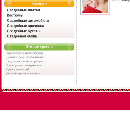
беспомощно
Галереи
Свадебные платья
Костюмы
Свадебные автомобили
Свадебные прически
Свадебные букеты
Свадебная обувь
Это интересно
Как выгодно купить бижутер...
Девичьи грезы, воплощенные...
Популярные мифы о препарат...
Ricca Sposa – шикарные сва...
Один в поле воин!...
Доставка цветов – всегда е...