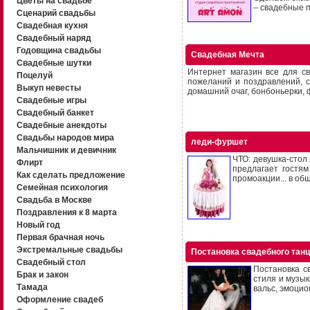
Цветы на свадьбе
– свадебные п
Сценарий свадьбы
Свадебная кухня
Свадебный наряд
Годовщина свадьбы
Свадебная Мечта
Свадебные шутки
Интернет магазин все для с
Поцелуй
пожеланий и поздравлений, 
Выкуп невесты
домашний очаг, бонбоньерки, 
Свадебные игры
Свадебный банкет
Свадебные анекдоты
Свадьбы народов мира
леди-фуршет
Мальчишник и девичник
ЧТО: девушка-стол 
Флирт
предлагает гостям
Как сделать предложение
промоакции... в об
Семейная психология
Свадьба в Москве
Поздравления к 8 марта
Новый год
Первая брачная ночь
Экстремальные свадьбы
Постановка свадебного танц
Свадебный стол
Постановка с
Брак и закон
стиля и музы
Тамада
вальс, эмоцион
Оформление свадеб