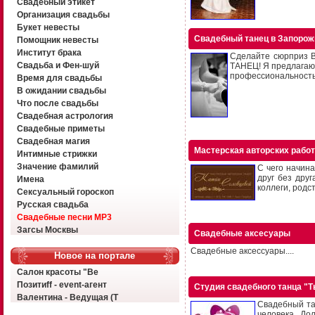
Свадебный этикет
Организация свадьбы
Букет невесты
Cвадебный танец в Запорож
Помощник невесты
Институт брака
Сделайте сюрприз 
Свадьба и Фен-шуй
ТАНЕЦ! Я предлагаю:
профессиональность.
Время для свадьбы
В ожидании свадьбы
Что после свадьбы
Свадебная астрология
Свадебные приметы
Свадебная магия
Мастерская авторских рабо
Интимные стрижки
Значение фамилий
С чего начина
друг без дру
Имена
коллеги, родс
Сексуальный гороскоп
Русская свадьба
Свадебные песни MP3
Загсы Москвы
Свадебные аксесуары
Свадебные аксессуары....
Новое на портале
Салон красоты "Ве
Позитиff - event-агент
Студия свадебного танца "Т
Валентина - Ведущая (Т
Свадебный та
человека. До