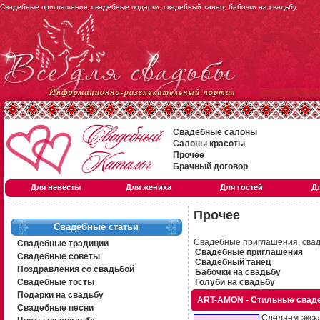
Свадебные приглашения, свадебные подарки, свадебный танец, бабочки на свадьбу,
Свадебные салоны
Салоны красоты
Прочее
Брачный договор
Для невесты
Для жениха
Для гостей
Д
Прочее
Свадебные статьи
Свадебные приглашения, сваде
Свадебные традиции
Свадебные приглашения
Свадебные советы
Свадебный танец
Поздравления со свадьбой
Бабочки на свадьбу
Свадебные тосты
Голуби на свадьбу
Подарки на свадьбу
ART-AMON - Стильные свад
Свадебные песни
Сделаем экск