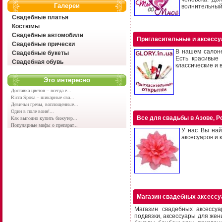
Галереи
волнительный
Свадебные платья
Костюмы
Свадебные автомобили
Пригласительные и аксессу
Свадебные прически
В нашем салоне
Свадебные букеты
Есть красивые 
Свадебная обувь
классические и 
Это интересно
Доставка цветов – всегда е...
Ricca Sposa – шикарные сва...
Девичьи грезы, воплощенные...
Один в поле воин!...
Все для свадьбы в Азове, Ро
Как выгодно купить бижутер...
Популярные мифы о препарат...
У нас Вы най
аксесуаров и 
Магазин свадебных аксессу
Магазин свадебных аксессу
подвязки, аксессуары для жени