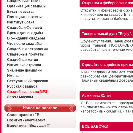
Свадебный этикет
Открытки и фейерверки с ж
Организация свадьбы
Открытки и фейерверки с жи
Букет невесты
или любимой на свадьбу! Впеч
Помощник невесты
присутствие живых бабочек на 
Институт брака
Свадьба и Фен-шуй
Время для свадьбы
Танцевальный дуэт "Enjoy".
В ожидании свадьбы
Шоу-выступления. Танец дуэт
Что после свадьбы
уроки танцев! ПОСТАНОВК
Свадебная астрология
разработанные в течение мног
Свадебные приметы
Свадебная магия
Сделайте свадебные пригла
Интимные стрижки
Значение фамилий
А мы предложим вам для этог
Имена
разнообразная декоративная
Памятный свадебный фотоальб
Сексуальный гороскоп
Русская свадьба
Свадебные песни MP3
Асминина Юлия
Загсы Москвы
У Вас намечается праздни
пригласительных-это открытк
Новое на портале
неповторимых событий, и так з
Салон красоты "Ве
Позитиff - event-агент
Валентина - Ведущая (Т
ВСЕ БАБОЧКИ