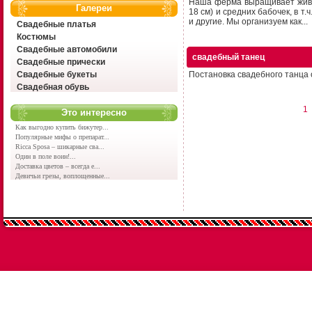
Наша ферма выращивает живых
Галереи
18 см) и средних бабочек, в т
и другие. Мы организуем как...
Свадебные платья
Костюмы
Свадебные автомобили
свадебный танец
Свадебные прически
Свадебные букеты
Постановка свадебного танца о
Свадебная обувь
1
Это интересно
Как выгодно купить бижутер...
Популярные мифы о препарат...
Ricca Sposa – шикарные сва...
Один в поле воин!...
Доставка цветов – всегда е...
Девичьи грезы, воплощенные...