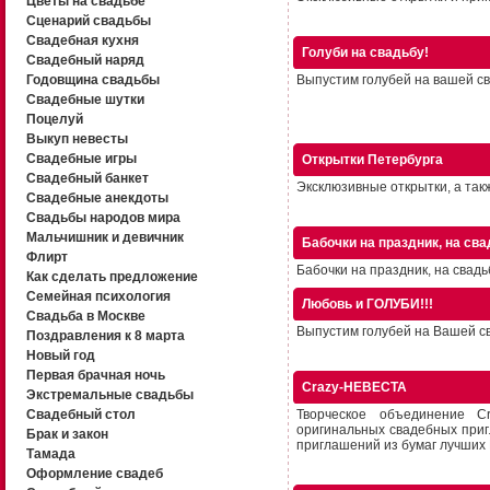
Цветы на свадьбе
Сценарий свадьбы
Свадебная кухня
Голуби на свадьбу!
Свадебный наряд
Годовщина свадьбы
Выпустим голубей на вашей сва
Свадебные шутки
Поцелуй
Выкуп невесты
Свадебные игры
Открытки Петербурга
Свадебный банкет
Эксклюзивные открытки, а такж
Свадебные анекдоты
Свадьбы народов мира
Мальчишник и девичник
Бабочки на праздник, на сва
Флирт
Бабочки на праздник, на свадь
Как сделать предложение
Семейная психология
Любовь и ГОЛУБИ!!!
Свадьба в Москве
Выпустим голубей на Вашей сва
Поздравления к 8 марта
Новый год
Первая брачная ночь
Crazy-НЕВЕСТА
Экстремальные свадьбы
Свадебный стол
Творческое объединение C
оригинальных свадебных приг
Брак и закон
приглашений из бумаг лучших 
Тамада
Оформление свадеб