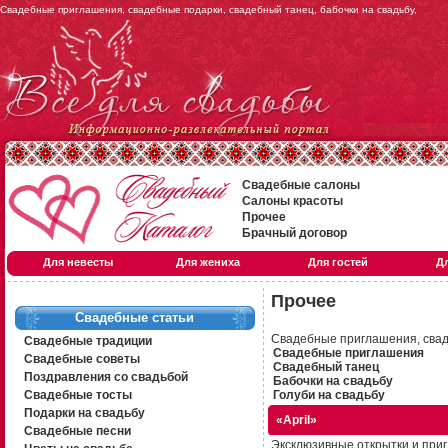
Свадебные приглашения, свадебные подарки, свадебный танец, бабочки на свадьбу,
Свадебные салоны
Салоны красоты
Прочее
Брачный договор
Для невесты
Для жениха
Для гостей
Д
Прочее
Свадебные статьи
Свадебные приглашения, сваде
Свадебные традиции
Свадебные приглашения
Свадебные советы
Свадебный танец
Поздравления со свадьбой
Бабочки на свадьбу
Свадебные тосты
Голуби на свадьбу
Подарки на свадьбу
«April»
Свадебные песни
Эксклюзивные открытки и приг