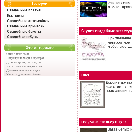
Изготовление
Галереи
любые тиражи 
Свадебные платья
Костюмы
Свадебные автомобили
Свадебные прически
Студия свадебных аксессуа
Свадебные букеты
Свадебная обувь
Приглашение 
невероятное 
любой вкус. Д
Это интересно
Один в поле воин!...
Популярные мифы о препарат...
Девичьи грезы, воплощенные...
Ricca Sposa – шикарные сва...
Доставка цветов – всегда е...
Как выгодно купить бижутер...
Duet
Дорогие друзь
красотой, вдо
приглашения на
Голуби на свадьбу в Туле
Заказ белых г