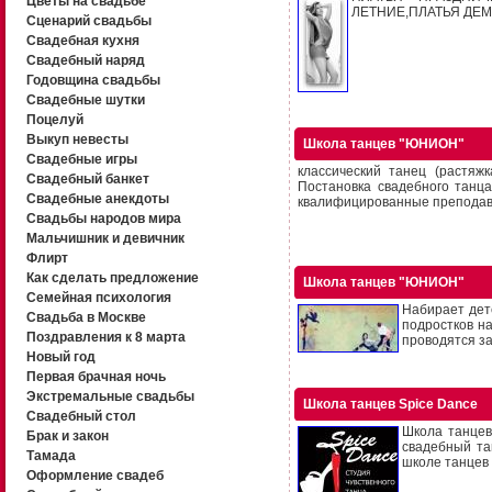
Цветы на свадьбе
ЛЕТНИЕ,ПЛАТЬЯ ДЕМИС
Сценарий свадьбы
Свадебная кухня
Свадебный наряд
Годовщина свадьбы
Свадебные шутки
Поцелуй
Выкуп невесты
Школа танцев "ЮНИОН"
Свадебные игры
классический танец (растяж
Свадебный банкет
Постановка свадебного танца
Свадебные анекдоты
квалифицированные преподават
Свадьбы народов мира
Мальчишник и девичник
Флирт
Как сделать предложение
Школа танцев "ЮНИОН"
Семейная психология
Набирает дете
Свадьба в Москве
подростков н
Поздравления к 8 марта
проводятся за
Новый год
Первая брачная ночь
Экстремальные свадьбы
Школа танцев Spice Dance
Свадебный стол
Школа танцев
Брак и закон
свадебный тан
Тамада
школе танцев с
Оформление свадеб