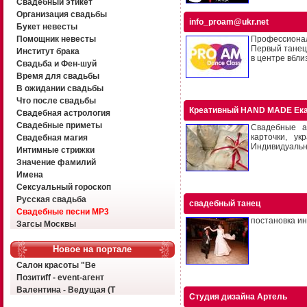
Свадебный этикет
Организация свадьбы
info_proam@ukr.net
Букет невесты
Помощник невесты
Профессионал
Первый танец
Институт брака
в центре вблиз
Свадьба и Фен-шуй
Время для свадьбы
В ожидании свадьбы
Что после свадьбы
Креативный HAND MADE Ека
Свадебная астрология
Свадебные приметы
Свадебные а
карточки, у
Свадебная магия
Индивидуальны
Интимные стрижки
Значение фамилий
Имена
Сексуальный гороскоп
Русская свадьба
свадебный танец
Свадебные песни MP3
постановка ин
Загсы Москвы
Новое на портале
Салон красоты "Ве
Позитиff - event-агент
Валентина - Ведущая (Т
Студия дизайна Артель