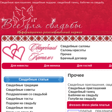
Свадебные приглашения, свадебные подарки, свадебный танец, бабочки на свадьбу,
Свадебные салоны
Салоны красоты
Прочее
Брачный договор
Для невесты
Для жениха
Для гостей
Д
Прочее
Свадебные статьи
Свадебные приглашения, сваде
Свадебные традиции
Свадебные приглашения
Свадебные советы
Свадебный танец
Поздравления со свадьбой
Бабочки на свадьбу
Свадебные тосты
Голуби на свадьбу
Подарки на свадьбу
dresses dress platia платья
Свадебные песни
ПЛАТЬЯ ПРАЗДНИЧ