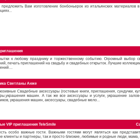
 предложить Вам изготовление бонбоньерок из итальянских материалов в
циях...
 приглашения
крытки к любому празднику и торжественному событию. Огромный выбор с
ий, печать приглашений на свадьбу и свадебных открыток. Лучшие коллекци
ний....
ика Светланы Анже
юзивные Свадебные аксессуары (гостевые книги, приглашения, сундучки, кулё
ры,украшения машин. А так же все аксессуары и услуги, украшение залов-
иков, украшения машин, аксессуары, свадебные мело...
ые VIP приглашения TeleSmile
С
сть особо важные гости. Важными гостями могут являться как представит
 клиенты и партнеры, так и просто близкие, любимые и родные люди, мама, п