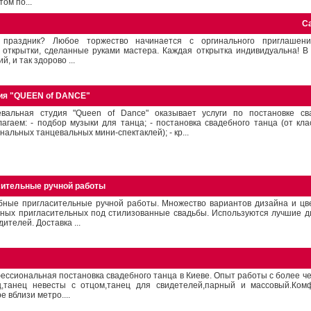
том по...
С
праздник? Любое торжество начинается с оргинального приглашени
 открытки, сделанные руками мастера. Каждая открытка индивидуальна! В
, и так здорово ...
ия "QUEEN of DANCE"
евальная студия "Queen of Dance" оказывает услуги по постановке св
агаем: - подбор музыки для танца; - постановка свадебного танца (от кла
нальных танцевальных мини-спектаклей); - кр...
ительные ручной работы
бные пригласительные ручной работы. Множество вариантов дизайна и цв
бных пригласительных под стилизованные свадьбы. Используются лучшие д
ителей. Доставка ...
ссиональная постановка свадебного танца в Киеве. Опыт работы с более ч
ц,танец невесты с отцом,танец для свидетелей,парный и массовый.Ком
е вблизи метро....