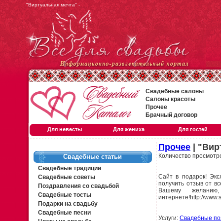
"Виртуальная мечта" -
Свадебные салоны
Салоны красоты
Прочее
Брачный договор
Для невесты
Для жениха
Для гостей
Прочее
| "Вир
Количество просмотр
Свадебные статьи
Свадебные традиции
Сайт в подарок! Экс
Свадебные советы
получить отзыв от в
Поздравления со свадьбой
Вашему желанию
Свадебные тосты
интернете!http://www.s
Подарки на свадьбу
Свадебные песни
Услуги:
Свадебные по