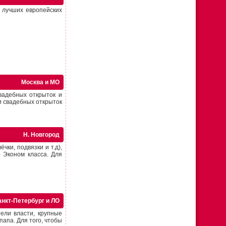
 лучших европейских
Москва и МО
вадебных открыток и
и свадебных открыток
Н. Новгород
чки, подвязки и т.д),
 Эконом класса. Для
анкт-Петербург и ЛО
ели власти, крупные
апа. Для того, чтобы