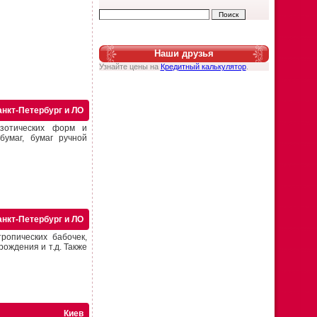
Наши друзья
Узнайте цены на
Кредитный калькулятор
.
анкт-Петербург и ЛО
зотических форм и
бумаг, бумаг ручной
анкт-Петербург и ЛО
ропических бабочек,
ождения и т.д. Также
Киев