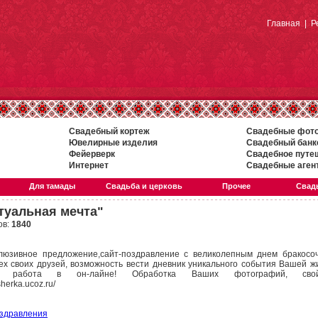
Главная
|
Р
Свадебный кортеж
Свадебные фот
Ювелирные изделия
Свадебный банк
Фейерверк
Свадебное путе
Интернет
Свадебные аген
Для тамады
Свадьба и церковь
Прочее
Свадь
туальная мечта"
ов:
1840
люзивное предложение,сайт-поздравление с великолепным днем бракосоч
сех своих друзей, возможность вести дневник уникального события Вашей 
, работа в он-лайне! Обработка Ваших фотографий, св
herka.ucoz.ru/
здравления