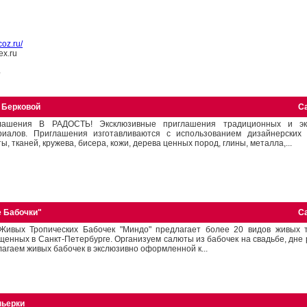
oz.ru/
ex.ru
е
 Берковой
С
лашения В РАДОСТЬ! Эксклюзивные приглашения традиционных и эк
риалов. Приглашения изготавливаются с использованием дизайнерских 
ы, тканей, кружева, бисера, кожи, дерева ценных пород, глины, металла,...
е Бабочки"
С
Живых Тропических Бабочек "Миндо" предлагает более 20 видов живых т
енных в Санкт-Петербурге. Организуем салюты из бабочек на свадьбе, дне р
агаем живых бабочек в экслюзивно оформленной к...
ньерки