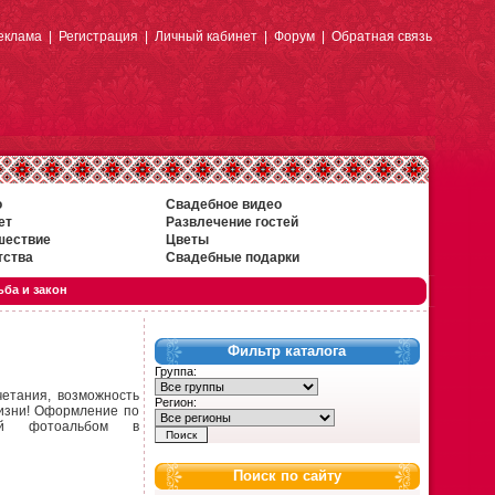
еклама
|
Регистрация
|
Личный кабинет
|
Форум
|
Обратная связь
о
Свадебное видео
ет
Развлечение гостей
шествие
Цветы
тства
Свадебные подарки
ба и закон
Фильтр каталога
Группа:
етания, возможность
Регион:
жизни! Оформление по
ой фотоальбом в
Поиск по сайту