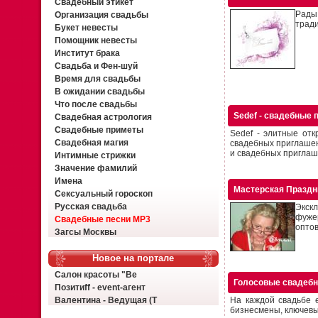
Свадебный этикет
Рады
Организация свадьбы
тради
Букет невесты
Помощник невесты
Институт брака
Свадьба и Фен-шуй
Время для свадьбы
В ожидании свадьбы
Что после свадьбы
Sedef - свадебные
Свадебная астрология
Свадебные приметы
Sedef - элитные от
Свадебная магия
свадебных приглашен
и свадебных приглаше
Интимные стрижки
Значение фамилий
Имена
Мастерская Праздн
Сексуальный гороскоп
Русская свадьба
Экскл
фуже
Свадебные песни MP3
оптов
Загсы Москвы
Новое на портале
Салон красоты "Ве
Голосовые свадебн
Позитиff - event-агент
Валентина - Ведущая (Т
На каждой свадьбе е
бизнесмены, ключевые