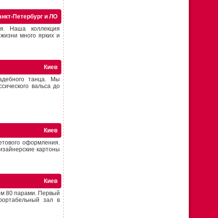
анкт-Петербург и ЛО
я. Наша коллекция
 жизни много ярких и
Киев
адебного танца. Мы
ссического вальса до
Киев
етового оформления.
изайнерские картоны
Киев
ем 80 парами. Первый
фортабельный зал в