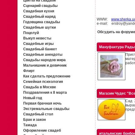
Цветы на свадьбе
Сценарий свадьбы
Свадебная кухня
Свадебный наряд
WWW:
www.sherka.uc
Годовщина свадьбы
e-mail: erstroy@yand
Свадебные шутки
Обсудить на форум
Поцелуй
Выкуп невесты
Свадебные игры
Мануфактура Рады
Свадебный банкет
Свадебные анекдоты
Приг
мате
Свадьбы народов мира
работ
Мальчишник и девичник
Флирт
Как сделать предложение
Семейная психология
Свадьба в Москве
Поздравления к 8 марта
Магазин Чудес "Вс
Новый год
Сад 
Первая брачная ночь
выращ
Экстремальные свадьбы
предл
Свадебный стол
Брак и закон
Тамада
Оформление свадеб
итальянские бонбо