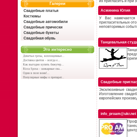
их пригласить и при э
Галереи
Асминина Юлия
Свадебные платья
Костюмы
У Вас намечается 
Свадебные автомобили
пригласительных-это
неповторимых событий
Свадебные прически
Свадебные букеты
Свадебная обувь
Танцевальная студ
Это интересно
Танц
предл
Девичьи грезы, воплощенные...
ориги
Доставка цветов – всегда е...
Как выгодно купить бижутер...
Ricca Sposa – шикарные сва...
Один в поле воин!...
Популярные мифы о препарат...
Свадебные приглас
Эксклюзивные сваде
Изготовление сваде
европейских производ
info_proam@ukr.net
Профе
тане
центр