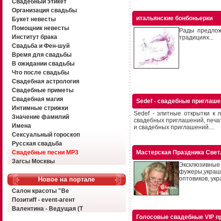
Свадебный этикет
Организация свадьбы
итальянские бонбоньерки
Букет невесты
Помощник невесты
Рады предлож
Институт брака
традициях...
Свадьба и Фен-шуй
Время для свадьбы
В ожидании свадьбы
Что после свадьбы
Свадебная астрология
Свадебные приметы
Свадебная магия
Sedef - свадебные приглаш
Интимные стрижки
Sedef - элитные открытки к
Значение фамилий
свадебных приглашений, печат
Имена
и свадебных приглашений....
Сексуальный гороскоп
Русская свадьба
Свадебные песни MP3
Мастерская Праздника Све
Загсы Москвы
Эксклюзивные 
фужеры,украше
оптовиков, ук
Новое на портале
Салон красоты "Ве
Позитиff - event-агент
Валентина - Ведущая (Т
Голосовые свадебные VIP п