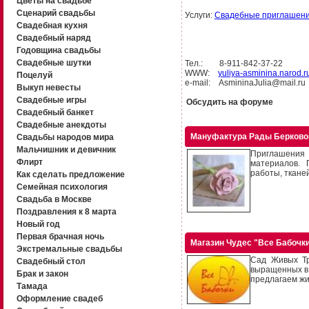
Цветы на свадьбе
Сценарий свадьбы
Услуги:
Свадебные приглашен
Свадебная кухня
Свадебный наряд
Годовщина свадьбы
Свадебные шутки
Тел.: 8-911-842-37-22
WWW:
yuliya-asminina.narod.r
Поцелуй
e-mail: AsmininaJulia@mail.ru
Выкуп невесты
Свадебные игры
Обсудить на форуме
Свадебный банкет
Свадебные анекдоты
Мануфактура Рады Берково
Свадьбы народов мира
Мальчишник и девичник
Приглашения
Флирт
материалов. 
работы, тканей
Как сделать предложение
Семейная психология
Свадьба в Москве
Поздравления к 8 марта
Новый год
Первая брачная ночь
Магазин Чудес "Все Бабочк
Экстремальные свадьбы
Сад Живых Тр
Свадебный стол
выращенных в 
Брак и закон
предлагаем жи
Тамада
Оформление свадеб