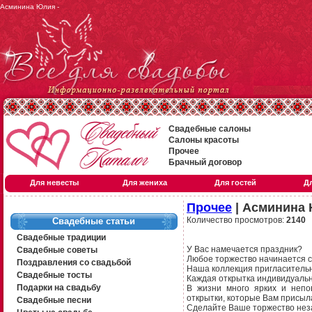
Асминина Юлия -
Свадебные салоны
Салоны красоты
Прочее
Брачный договор
Для невесты
Для жениха
Для гостей
Д
Прочее
| Асминина
Количество просмотров:
2140
Свадебные статьи
Свадебные традиции
У Вас намечается праздник?
Свадебные советы
Любое торжество начинается с
Поздравления со свадьбой
Наша коллекция пригласительн
Свадебные тосты
Каждая открытка индивидуальн
Подарки на свадьбу
В жизни много ярких и непо
открытки, которые Вам присыл
Свадебные песни
Сделайте Ваше торжество неза