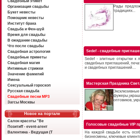
Свадебный этикет
Рады предлож
Организация свадьбы
традициях...
Букет невесты
Помощник невесты
Институт брака
Свадьба и Фен-шуй
Время для свадьбы
В ожидании свадьбы
Что после свадьбы
Sedef - свадебные приглаш
Свадебная астрология
Свадебные приметы
Sedef - элитные открытки к
Свадебная магия
свадебных приглашений, печат
и свадебных приглашений....
Интимные стрижки
Значение фамилий
Имена
Мастерская Праздника Све
Сексуальный гороскоп
Русская свадьба
Эксклюзивные 
фужеры,украше
Свадебные песни MP3
оптовиков, ук
Загсы Москвы
Новое на портале
Салон красоты "Ве
Голосовые свадебные VIP п
Позитиff - event-агент
Валентина - Ведущая (Т
На каждой свадьбе есть особ
бизнесмены, ключевые клиенты