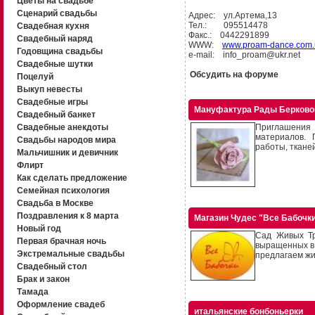
Цветы на свадьбе
Сценарий свадьбы
Адрес: ул.Артема,13
Тел.: 095514478
Свадебная кухня
Факс.: 0442291899
Свадебный наряд
WWW:
www.proam-dance.com.
Годовщина свадьбы
e-mail: info_proam@ukr.net
Свадебные шутки
Обсудить на форуме
Поцелуй
Выкуп невесты
Свадебные игры
Мануфактура Рады Берково
Свадебный банкет
Свадебные анекдоты
Приглашения
материалов. 
Свадьбы народов мира
работы, тканей
Мальчишник и девичник
Флирт
Как сделать предложение
Семейная психология
Свадьба в Москве
Поздравления к 8 марта
Магазин Чудес "Все Бабочк
Новый год
Сад Живых Тр
Первая брачная ночь
выращенных в 
Экстремальные свадьбы
предлагаем жи
Свадебный стол
Брак и закон
Тамада
Оформление свадеб
итальянские бонбоньерки