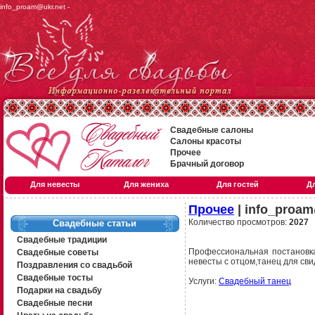
info_proam@ukr.net -
Свадебные салоны
Салоны красоты
Прочее
Брачный договор
Для невесты
Для жениха
Для гостей
Д
Прочее
| info_proam
Количество просмотров:
2027
Свадебные статьи
Свадебные традиции
Профессиональная постановка
Свадебные советы
невесты с отцом,танец для св
Поздравления со свадьбой
Свадебные тосты
Услуги:
Свадебный танец
Подарки на свадьбу
Свадебные песни