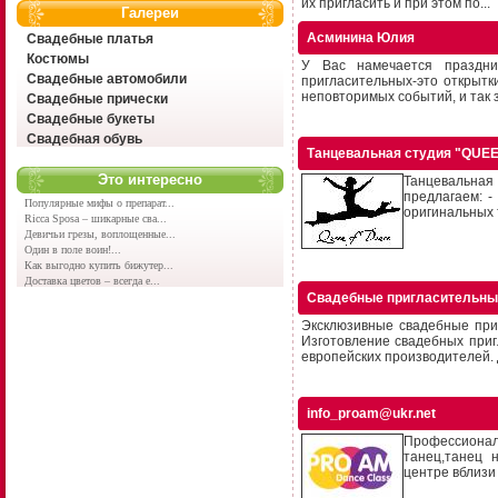
их пригласить и при этом по...
Галереи
Асминина Юлия
Свадебные платья
Костюмы
У Вас намечается праздни
Свадебные автомобили
пригласительных-это открытк
неповторимых событий, и так з
Свадебные прически
Свадебные букеты
Свадебная обувь
Танцевальная студия "QUE
Это интересно
Танцевальная
предлагаем: -
Популярные мифы о препарат...
оригинальных т
Ricca Sposa – шикарные сва...
Девичьи грезы, воплощенные...
Один в поле воин!...
Как выгодно купить бижутер...
Доставка цветов – всегда е...
Свадебные пригласительны
Эксклюзивные свадебные при
Изготовление свадебных при
европейских производителей. Д
info_proam@ukr.net
Профессиональ
танец,танец 
центре вблизи 