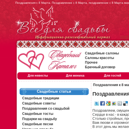
Поздравления с 8 Марта. Поздравление с 8 Марта, поздравление с 8 Марта ма
Свадебные салоны
Салоны красоты
Прочее
Брачный договор
Для невесты
Для жениха
Для гостей
Поздравления к 8 м
Свадебные статьи
Поздравления
Свадебные традиции
Свадебные советы
Поздравления со свадьбой
Поздравляем, смущен
Свадебные тосты
Сердце в нас - в каждо
Столько стройных, пр
Подарки на свадьбу
Вам люови и огромног
Свадебные песни
В этот день мы желаем