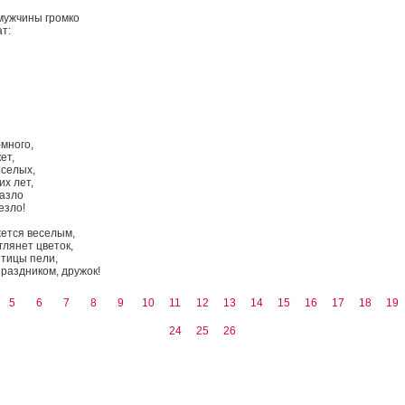
 мужчины громко
т:
много,
ет,
еселых,
их лет,
назло
езло!
жется веселым,
глянет цветок,
 птицы пели,
раздником, дружок!
5
6
7
8
9
10
11
12
13
14
15
16
17
18
19
24
25
26