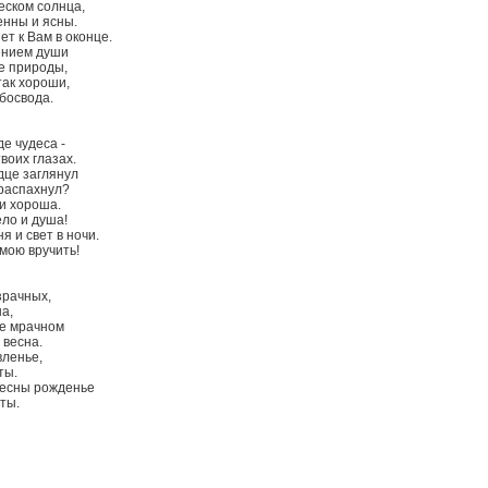
еском солнца,
енны и ясны.
ет к Вам в оконце.
ением души
е природы,
так хороши,
босвода.
е чудеса -
воих глазах.
дце заглянул
 распахнул?
 и хороша.
ело и душа!
я и свет в ночи.
мою вручить!
зрачных,
а,
бе мрачном
 весна.
вленье,
ты.
 весны рожденье
ты.