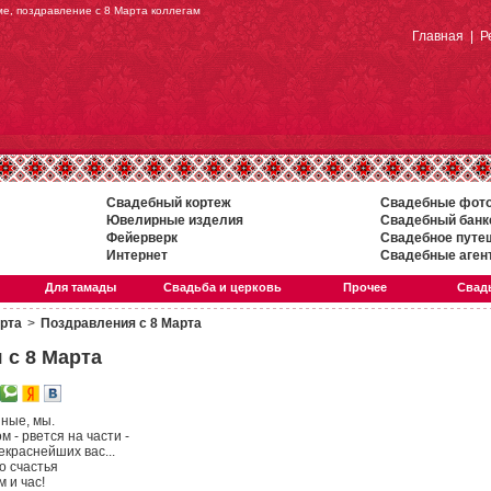
ме, поздравление с 8 Марта коллегам
Главная
|
Р
Свадебный кортеж
Свадебные фот
Ювелирные изделия
Свадебный банк
Фейерверк
Свадебное путе
Интернет
Свадебные аген
Для тамады
Свадьба и церковь
Прочее
Свадь
арта
>
Поздравления с 8 Марта
 с 8 Марта
ные, мы.
м - рвется на части -
екраснейших вас...
о счастья
 и час!