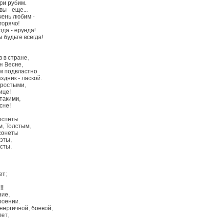
ри рубим.
вы - еще...
чень любим -
горячо!
ода - ерунда!
 будьте всегда!
 в стране,
н Весне,
м подвластно
здник - лаской.
простыми,
ице!
такими,
сне!
оспеты
, Толстым,
сонеты
эты,
сты.
ет;
!!
ие,
роении.
нергичной, боевой,
ет,