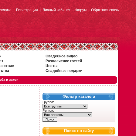
еклама
|
Регистрация
|
Личный кабинет
|
Форум
|
Обратная связь
о
Свадебное видео
ет
Развлечение гостей
шествие
Цветы
тства
Свадебные подарки
ба и закон
Фильтр каталога
Группа:
Регион:
Поиск по сайту