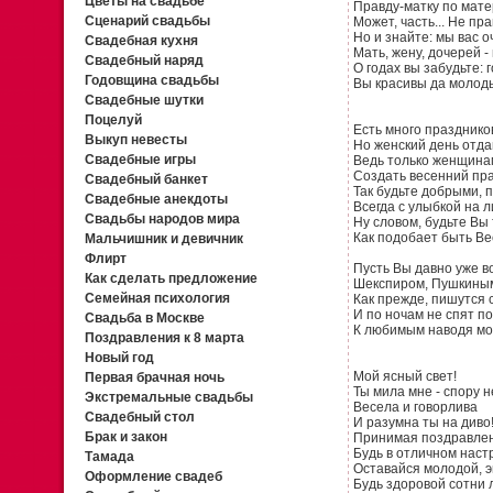
Цветы на свадьбе
Правду-матку по мате
Сценарий свадьбы
Может, часть... Не пра
Но и знайте: мы вас о
Свадебная кухня
Мать, жену, дочерей - 
Свадебный наряд
О годах вы забудьте: г
Годовщина свадьбы
Вы красивы да молоды
Свадебные шутки
Поцелуй
Есть много праздников
Выкуп невесты
Но женский день отда
Свадебные игры
Ведь только женщина
Создать весенний пра
Свадебный банкет
Так будьте добрыми, 
Свадебные анекдоты
Всегда с улыбкой на л
Свадьбы народов мира
Ну словом, будьте Вы 
Как подобает быть Ве
Мальчишник и девичник
Флирт
Пусть Вы давно уже в
Как сделать предложение
Шекспиром, Пушкиным
Семейная психология
Как прежде, пишутся 
И по ночам не спят по
Свадьба в Москве
К любимым наводя мо
Поздравления к 8 марта
Новый год
Мой ясный свет!
Первая брачная ночь
Ты мила мне - спору н
Экстремальные свадьбы
Весела и говорлива
Свадебный стол
И разумна ты на диво!
Брак и закон
Принимая поздравлен
Будь в отличном наст
Тамада
Оставайся молодой, э
Оформление свадеб
Будь здоровой сотни л