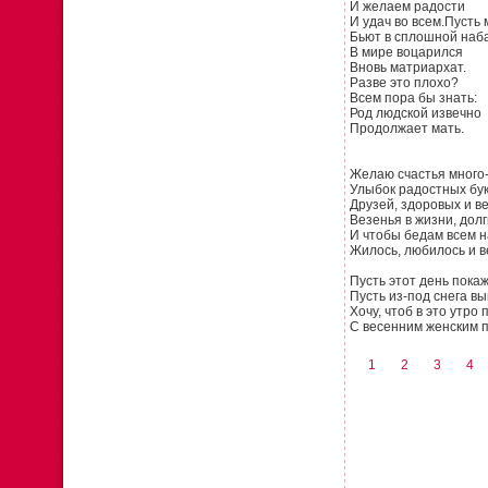
И желаем радости
И удач во всем.Пусть
Бьют в сплошной наба
В мире воцарился
Вновь матриархат.
Разве это плохо?
Всем пора бы знать:
Род людской извечно
Продолжает мать.
Желаю счастья много-
Улыбок радостных бук
Друзей, здоровых и в
Везенья в жизни, долг
И чтобы бедам всем 
Жилось, любилось и в
Пусть этот день пока
Пусть из-под снега вы
Хочу, чтоб в это утро
С весенним женским п
1
2
3
4