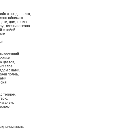
ебя я поздравляю,
нежно обнимаю.
дети, дом, тепло.
уг, очень повезло.
й с тобой
али -
а
и!
нь весенний
оенье.
о цветов,
ых слов.
ядом с вами,
раев полна,
зами
есна!
ас теплом,
твою,
им днем,
есною!
здником весны,