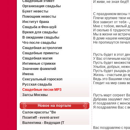
Свадебный этикет
И живи, не зная бед!!!
Организация свадьбы
Букет невесты
С праздником весны т
Помощник невесты
Плечи хрупкие твои 
Институт брака
Все зависит от тебя - 
Мне с тобою, милый др
Свадьба и Фен-шуй
И сколько б трудносте
Время для свадьбы
Мы в жизни ни встреч
В ожидании свадьбы
В доме нашем никогд
Не пропишутся печал
Что после свадьбы
Свадебная астрология
Свадебные приметы
Пусть будет в этот де
Свадебная магия
У Вас отличным настр
Пусть будет множеств
Интимные стрижки
Улыбок, добрых, нежн
Значение фамилий
Пусть будет рыцарь р
Имена
Жизнь - счастьем до к
Ведь это Вашими гла
Сексуальный гороскоп
Глядит на мир сама в
Русская свадьба
Свадебные песни MP3
Загсы Москвы
Пусть март согреет В
Дубрава зашумит лис
И поздравляя с женск
Новое на портале
Я поздравляю Вас с в
Салон красоты "Ве
Позитиff - event-агент
Валентина - Ведущая (Т
Вас поздравляю с пра