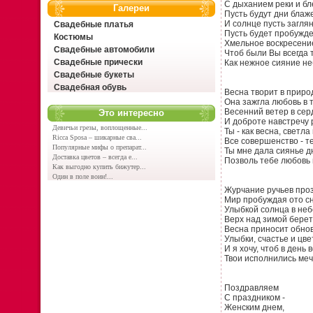
С дыханием реки и бл
Галереи
Пусть будут дни блаж
И солнце пусть заглян
Свадебные платья
Пусть будет пробужд
Костюмы
Хмельное воскресени
Свадебные автомобили
Чтоб были Вы всегда 
Свадебные прически
Как нежное сияние не
Свадебные букеты
Свадебная обувь
Весна творит в природ
Она зажгла любовь в т
Весенний ветер в сер
Это интересно
И доброте навстречу
Девичьи грезы, воплощенные...
Ты - как весна, светла
Ricca Sposa – шикарные сва...
Все совершенство - т
Популярные мифы о препарат...
Ты мне дала сиянье дн
Доставка цветов – всегда е...
Позволь тебе любовь 
Как выгодно купить бижутер...
Один в поле воин!...
Журчание ручьев про
Мир пробуждая ото сн
Улыбкой солнца в не
Верх над зимой берет
Весна приносит обно
Улыбки, счастье и цве
И я хочу, чтоб в день
Твои исполнились меч
Поздравляем
С праздником -
Женским днем,