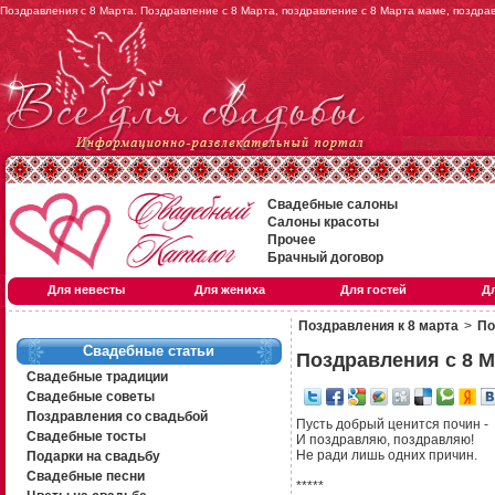
Поздравления с 8 Марта. Поздравление с 8 Марта, поздравление с 8 Марта маме, поздра
Свадебные салоны
Салоны красоты
Прочее
Брачный договор
Для невесты
Для жениха
Для гостей
Д
Поздравления к 8 марта
>
По
Свадебные статьи
Поздравления с 8 М
Свадебные традиции
Свадебные советы
Поздравления со свадьбой
Пусть добрый ценится почин -
Свадебные тосты
И поздравляю, поздравляю!
Не ради лишь одних причин.
Подарки на свадьбу
Свадебные песни
*****