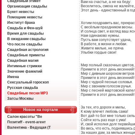
Свадебный этикет
Вам на счастье, а не на беду:
Веселитесь, смеха не жалейте,
Организация свадьбы
Этот день - единственный в год
Букет невесты
Помощник невесты
Институт брака
Хотим поздравить вас, прекрас
С весёлым праздником весны.
Свадьба и Фен-шуй
И солнца свет, и взгляд ваш яс
Время для свадьбы
Нам одинаково нужны.
В ожидании свадьбы
Пусть вам сопутствует удача,
В работе, в жизни и любви.
Что после свадьбы
Живите милые, не пряча
Свадебная астрология
Улыбки гордые свои!
Свадебные приметы
Свадебная магия
Мир полный сказочных цветов,
Интимные стрижки
Примите в этот день весенний!
Значение фамилий
Мир с дивным шорохом ветров
Имена
Примите в этот день весенний!
Мир с чудной песнью соловья.
Сексуальный гороскоп
Мир с звонким голосом ручья.
Русская свадьба
Мир с песней мартовской капе
Свадебные песни MP3
Примите в этот день весенний!
Загсы Москвы
За тех, кто дороги и милы,
Новое на портале
К кому влечет любовь сама!
Вот дай-то Бог мне только сил
Салон красоты "Ве
Сойти хоть раз еще с ума!
Позитиff - event-агент
И, свой исполня долг первейши
Валентина - Ведущая (Т
Во весь, что есть, поднявшись р
За наших дам, за милых женщ