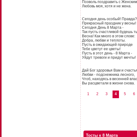
Позволь поздравить с Женским
Любовь моя, хотя и не жена.
Сегодня день особый! Правда?
Прекрасный праздник у весны!
Сегодня День 8 Марта -
Так пусть счастливой будешь т
Весна! Как много в этом слове:
Добра, любви и теплоты.
Пусть в ожидающей природе
Тебе цветут ее цветы!
Пусть в этот день - 8 Марта -
Уйдут тревоги и придут мечты!
Дай Бог здоровья Вам и счастья
Любви - подснежника лесного,
Чтоб, находясь в весенней влас
Вы расцветали в жизни снова.
1
2
3
4
5
6
Тосты к 8 Марта