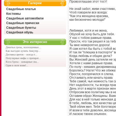
Провозглашаю этот тост!
Галереи
Не знай забот, живи счастливо,
Свадебные платья
Чтоб говорили все всегда:
Костюмы
"Как эта женщина красива,
Свадебные автомобили
как бесконечно молода!"
Свадебные прически
Свадебные букеты
Любимая, хотя и не жена,
Свадебная обувь
Обузой не хочу быть для тебя.
У нас с тобою равные права.
Прости, что так решил я за теб
Это интересно
Ты мне невероятно дорога!
Девичьи грезы, воплощенные...
Я сам хотел бы быть с тобой вс
Как выгодно купить бижутер...
И так ли "плюшка в паспорте" в
Доставка цветов – всегда е...
Когда любовь и общие дела?
Популярные мифы о препарат...
Вы Женский день затеяли не з
Ricca Sposa – шикарные сва...
Хотели с нами равные права.
Один в поле воин!...
По полу - никаких дискриминац
Боролись? Нате! Что же обижа
Прости, погорячился я слегка.
Отстаивать или качать права
Тебе самой, чья нежность так с
Нет надобности, ты всегда пра
День этот в марте признан жен
Отбросим всю политику мы в н
Оставим образ Женщины. Важ
Для нас в ней только женская 
В тебе, любовь, все качества ц
Твой облик мил. Тебя боготворю
И всем в тебе доволен, восхищ
И ласкою твоею опьянен.