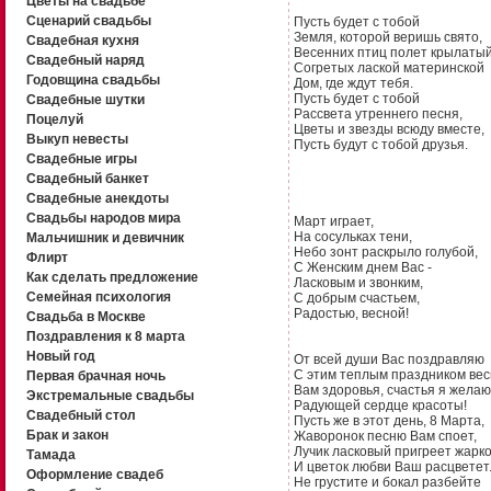
Цветы на свадьбе
Сценарий свадьбы
Пусть будет с тобой
Земля, которой веришь свято,
Свадебная кухня
Весенних птиц полет крылатый
Свадебный наряд
Согретых лаской материнской
Годовщина свадьбы
Дом, где ждут тебя.
Пусть будет с тобой
Свадебные шутки
Рассвета утреннего песня,
Поцелуй
Цветы и звезды всюду вместе,
Выкуп невесты
Пусть будут с тобой друзья.
Свадебные игры
Свадебный банкет
Свадебные анекдоты
Свадьбы народов мира
Март играет,
На сосульках тени,
Мальчишник и девичник
Небо зонт раскрыло голубой,
Флирт
С Женским днем Вас -
Как сделать предложение
Ласковым и звонким,
Семейная психология
С добрым счастьем,
Радостью, весной!
Свадьба в Москве
Поздравления к 8 марта
Новый год
От всей души Вас поздравляю
С этим теплым праздником вес
Первая брачная ночь
Вам здоровья, счастья я желаю
Экстремальные свадьбы
Радующей сердце красоты!
Свадебный стол
Пусть же в этот день, 8 Марта,
Брак и закон
Жаворонок песню Вам споет,
Лучик ласковый пригреет жарк
Тамада
И цветок любви Ваш расцветет
Оформление свадеб
Не грустите и бокал разбейте