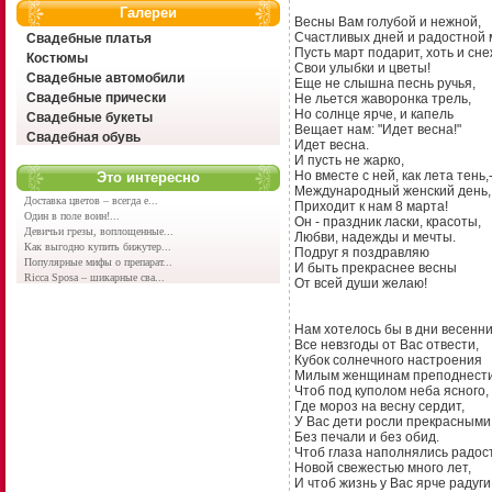
Галереи
Весны Вам голубой и нежной,
Счастливых дней и радостной 
Свадебные платья
Пусть март подарит, хоть и сн
Костюмы
Свои улыбки и цветы!
Свадебные автомобили
Еще не слышна песнь ручья,
Свадебные прически
Не льется жаворонка трель,
Но солнце ярче, и капель
Свадебные букеты
Вещает нам: "Идет весна!"
Свадебная обувь
Идет весна.
И пусть не жарко,
Но вместе с ней, как лета тень,
Это интересно
Международный женский день,
Доставка цветов – всегда е...
Приходит к нам 8 марта!
Один в поле воин!...
Он - праздник ласки, красоты,
Девичьи грезы, воплощенные...
Любви, надежды и мечты.
Как выгодно купить бижутер...
Подруг я поздравляю
Популярные мифы о препарат...
И быть прекраснее весны
Ricca Sposa – шикарные сва...
От всей души желаю!
Нам хотелось бы в дни весенн
Все невзгоды от Вас отвести,
Кубок солнечного настроения
Милым женщинам преподнести
Чтоб под куполом неба ясного,
Где мороз на весну сердит,
У Вас дети росли прекрасными
Без печали и без обид.
Чтоб глаза наполнялись радос
Новой свежестью много лет,
И чтоб жизнь у Вас ярче радуги