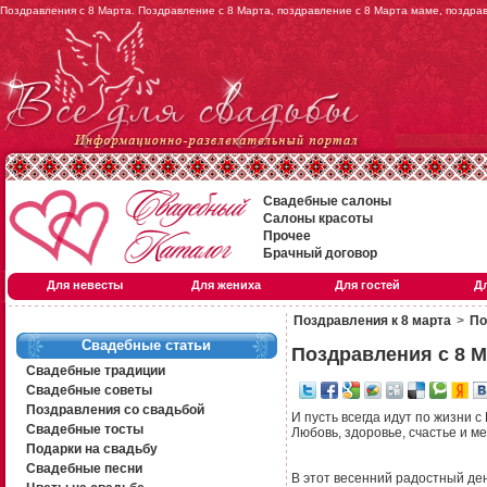
Поздравления с 8 Марта. Поздравление с 8 Марта, поздравление с 8 Марта маме, поздра
Свадебные салоны
Салоны красоты
Прочее
Брачный договор
Для невесты
Для жениха
Для гостей
Д
Поздравления к 8 марта
>
По
Свадебные статьи
Поздравления с 8 М
Свадебные традиции
Свадебные советы
Поздравления со свадьбой
И пусть всегда идут по жизни с
Свадебные тосты
Любовь, здоровье, счастье и ме
Подарки на свадьбу
Свадебные песни
В этот весенний радостный де