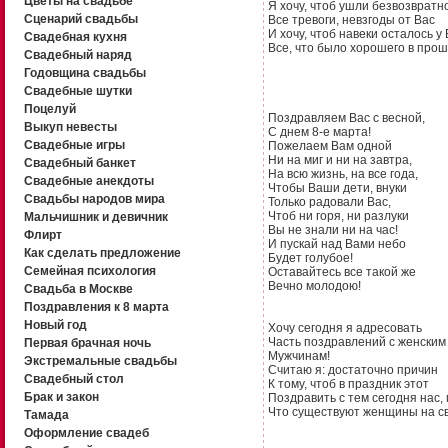
Цветы на свадьбе
Я хочу, чтоб ушли безвозвратн
Сценарий свадьбы
Все тревоги, невзгоды от Вас
И хочу, чтоб навеки осталось у
Свадебная кухня
Все, что было хорошего в про
Свадебный наряд
Годовщина свадьбы
Свадебные шутки
Поцелуй
Поздравляем Вас с весной,
Выкуп невесты
С днем 8-е марта!
Свадебные игры
Пожелаем Вам одной
Ни на миг и ни на завтра,
Свадебный банкет
На всю жизнь, на все года,
Свадебные анекдоты
Чтобы Ваши дети, внуки
Свадьбы народов мира
Только радовали Вас,
Чтоб ни горя, ни разлуки
Мальчишник и девичник
Вы не знали ни на час!
Флирт
И пускай над Вами небо
Как сделать предложение
Будет голубое!
Семейная психология
Оставайтесь все такой же
Вечно молодою!
Свадьба в Москве
Поздравления к 8 марта
Новый год
Хочу сегодня я адресовать
Часть поздравлений с женским 
Первая брачная ночь
Мужчинам!
Экстремальные свадьбы
Считаю я: достаточно причин
Свадебный стол
К тому, чтоб в праздник этот
Брак и закон
Поздравить с тем сегодня нас,
Что существуют женщины на св
Тамада
Оформление свадеб