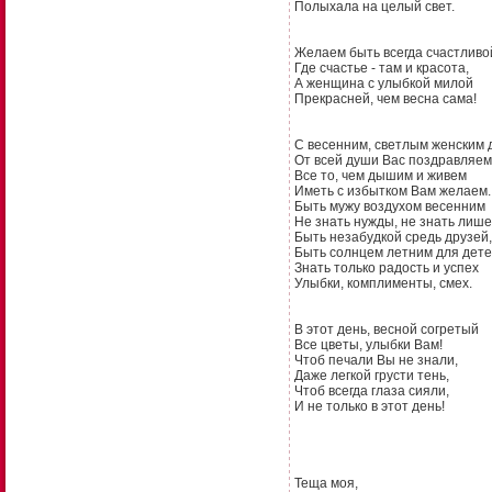
Полыхала на целый свет.
Желаем быть всегда счастливо
Где счастье - там и красота,
А женщина с улыбкой милой
Прекрасней, чем весна сама!
С весенним, светлым женским 
От всей души Вас поздравляем
Все то, чем дышим и живем
Иметь с избытком Вам желаем.
Быть мужу воздухом весенним
Не знать нужды, не знать лише
Быть незабудкой средь друзей,
Быть солнцем летним для дете
Знать только радость и успех
Улыбки, комплименты, смех.
В этот день, весной согретый
Все цветы, улыбки Вам!
Чтоб печали Вы не знали,
Даже легкой грусти тень,
Чтоб всегда глаза сияли,
И не только в этот день!
Теща моя,