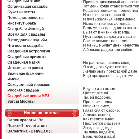
Свадебный этикет
Пришел прекрасный день весн
Тот день, когда становиться те
Организация свадьбы
Когда все женщины прелестны
Букет невесты
И все конечно красивей.
Помощник невесты
И пусть желанья непременно
Институт брака
Исполняться все до конца,
Ведь милых праздников как это
Свадьба и Фен-шуй
Бывают в жизни не всегда.
Время для свадьбы
Пусть море радости и счастья
В ожидании свадьбы
Вас не покинет не на миг
И меньше будет дней ненастны
Что после свадьбы
А больше радостной любви.
Свадебная астрология
Свадебные приметы
Свадебная магия
Не расточая лишних слов,
Я вам дарю букет цветов.
Интимные стрижки
Желаю быть прекрасной даме
Значение фамилий
Ещё прекраснее - с цветами!
Имена
Сексуальный гороскоп
В душе и за окном
Русская свадьба
Цветет весна!
Свадебные песни MP3
Ты, ей подобно,
Загсы Москвы
Прелести полна.
Искрится смех,
Глаза сияют озорно,
Новое на портале
А жизнь пьянит,
Как крепкое вино!
Салон красоты "Ве
Прольются счастьем
Позитиff - event-агент
Звездные дожди -
Валентина - Ведущая (Т
Ты лишь надейся,
Верь, люби и жди!