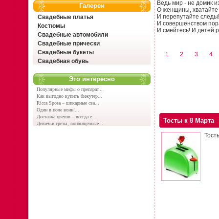
Ведь мир - не домик и
Галереи
О женщины, хватайте
И перепутайте следы
Свадебные платья
И совершенством пор
Костюмы
И смейтесь! И детей 
Свадебные автомобили
Свадебные прически
Свадебные букеты
1
2
3
4
Свадебная обувь
Это интересно
Популярные мифы о препарат...
Как выгодно купить бижутер...
Ricca Sposa – шикарные сва...
Один в поле воин!...
Доставка цветов – всегда е...
Тосты к 8 Марта
Девичьи грезы, воплощенные...
Тост