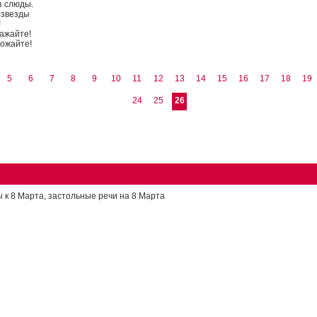
з слюды.
 звезды
!
ажайте!
рожайте!
5
6
7
8
9
10
11
12
13
14
15
16
17
18
19
24
25
26
ы к 8 Марта, застольные речи на 8 Марта