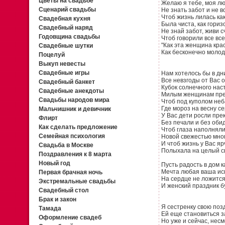
Цветы на свадьбе
Желаю я тебе, моя л
Сценарий свадьбы
Не знать забот и не в
Чтоб жизнь лилась ка
Свадебная кухня
Была чиста, как гориз
Свадебный наряд
Не знай забот, живи с
Годовщина свадьбы
Чтоб говорили все все
"Как эта женщина кра
Свадебные шутки
Как бесконечно молод
Поцелуй
Выкуп невесты
Свадебные игры
Нам хотелось бы в дн
Все невзгоды от Вас о
Свадебный банкет
Кубок солнечного нас
Свадебные анекдоты
Милым женщинам пре
Свадьбы народов мира
Чтоб под куполом неб
Где мороз на весну се
Мальчишник и девичник
У Вас дети росли пре
Флирт
Без печали и без обид
Как сделать предложение
Чтоб глаза наполняли
Семейная психология
Новой свежестью мног
И чтоб жизнь у Вас яр
Свадьба в Москве
Полыхала на целый св
Поздравления к 8 марта
Новый год
Пусть радость в дом 
Мечта любая ваша ис
Первая брачная ночь
На сердце не ложится 
Экстремальные свадьбы
И женский праздник б
Свадебный стол
Брак и закон
Я сестренку свою поз
Тамада
Ей еще становиться 
Оформление свадеб
Но уже и сейчас, несм