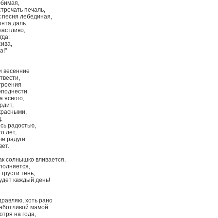
юбимая,
стречать печаль,
к песня лебединая,
онта даль.
частливо,
гда:
сива,
а!"
и весенние
твести,
троения
поднести.
а ясного,
рдит,
красными,
.
сь радостью,
о лет,
че радуги
ет.
как солнышко вливается,
полняется,
грусти тень,
удет каждый день!
дравляю, хоть рано
заботливой мамой.
отря на года,