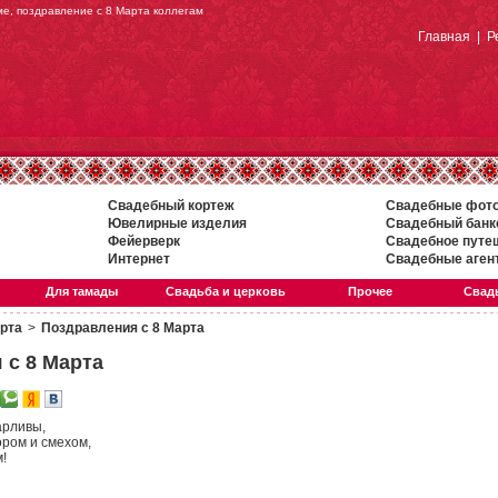
ме, поздравление с 8 Марта коллегам
Главная
|
Р
Свадебный кортеж
Свадебные фот
Ювелирные изделия
Свадебный банк
Фейерверк
Свадебное путе
Интернет
Свадебные аген
Для тамады
Свадьба и церковь
Прочее
Свадь
арта
>
Поздравления с 8 Марта
 с 8 Марта
арливы,
ром и смехом,
м!