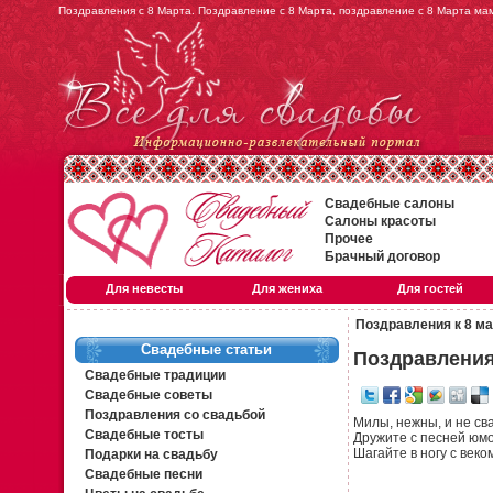
Поздравления с 8 Марта. Поздравление с 8 Марта, поздравление с 8 Марта ма
Свадебные салоны
Салоны красоты
Прочее
Брачный договор
Для невесты
Для жениха
Для гостей
Поздравления к 8 м
Свадебные статьи
Поздравления
Свадебные традиции
Свадебные советы
Поздравления со свадьбой
Милы, нежны, и не св
Свадебные тосты
Дружите с песней юмо
Шагайте в ногу с веко
Подарки на свадьбу
Свадебные песни