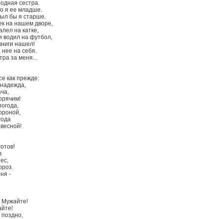
родная сестра.
о я ее младше.
был бы я старше.
к на нашем дворе,
алел на катке,
и водил на футбол,
книги нашел!
 нее на себя.
тра за меня...
се как прежде:
 надежда,
ча,
орячим!
погода,
ороной,
года
 весной!
отов!
в
ес,
ороз.
ня -
 Мужайте!
айте!
 поздно,