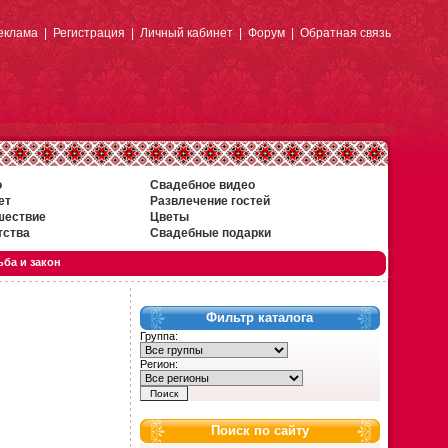
еклама
|
Регистрация
|
Личный кабинет
|
Форум
|
Обратная связь
о
Свадебное видео
ет
Развлечение гостей
шествие
Цветы
тства
Свадебные подарки
ба и закон
Фильтр каталога
Группа:
Регион:
Поиск по сайту