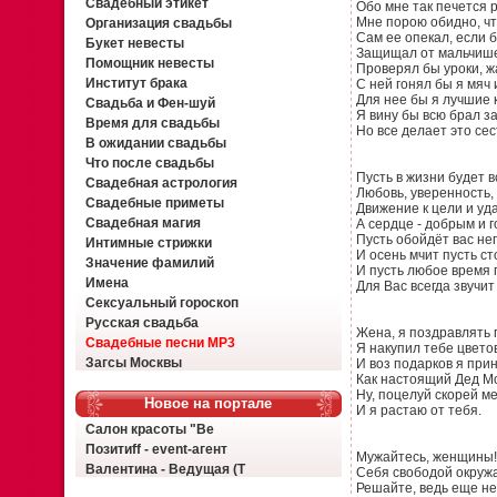
Свадебный этикет
Обо мне так печется 
Мне порою обидно, чт
Организация свадьбы
Сам ее опекал, если 
Букет невесты
Защищал от мальчише
Помощник невесты
Проверял бы уроки, ж
Институт брака
С ней гонял бы я мяч 
Для нее бы я лучшие 
Свадьба и Фен-шуй
Я вину бы всю брал за
Время для свадьбы
Но все делает это сес
В ожидании свадьбы
Что после свадьбы
Пусть в жизни будет в
Свадебная астрология
Любовь, уверенность,
Свадебные приметы
Движение к цели и уда
Свадебная магия
А сердце - добрым и г
Пусть обойдёт вас не
Интимные стрижки
И осень мчит пусть ст
Значение фамилий
И пусть любое время 
Имена
Для Вас всегда звучит
Сексуальный гороскоп
Русская свадьба
Жена, я поздравлять г
Свадебные песни MP3
Я накупил тебе цвето
Загсы Москвы
И воз подарков я прин
Как настоящий Дед М
Ну, поцелуй скорей ме
Новое на портале
И я растаю от тебя.
Салон красоты "Ве
Позитиff - event-агент
Мужайтесь, женщины!
Валентина - Ведущая (Т
Себя свободой окруж
Решайте, ведь еще не