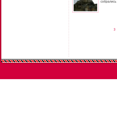
собрались
3