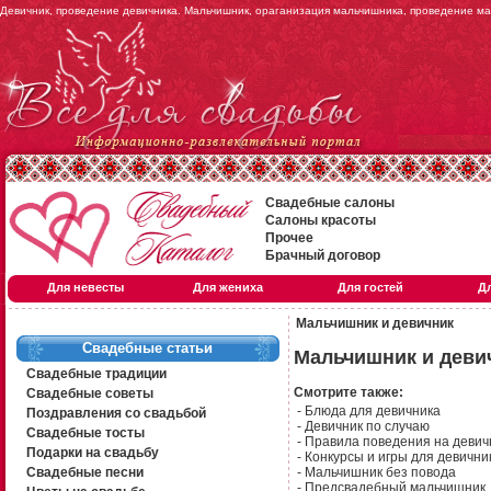
Девичник, проведение девичника. Мальчишник, ораганизация мальчишника, проведение м
Свадебные салоны
Салоны красоты
Прочее
Брачный договор
Для невесты
Для жениха
Для гостей
Д
Мальчишник и девичник
Свадебные статьи
Мальчишник и деви
Свадебные традиции
Смотрите также:
Свадебные советы
-
Блюда для девичника
Поздравления со свадьбой
-
Девичник по случаю
Свадебные тосты
-
Правила поведения на девич
Подарки на свадьбу
-
Конкурсы и игры для девични
Свадебные песни
-
Мальчишник без повода
-
Предсвадебный мальчишник