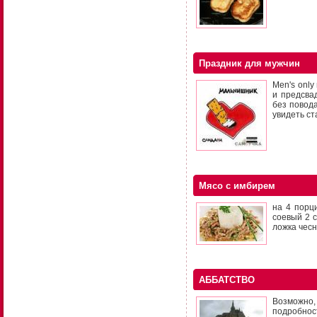
Праздник для мужчин
Men's onl
и предсва
без повод
увидеть ст
Мясо с имбирем
на 4 порц
соевый 2 с
ложка чесн
АББАТСТВО
Возможно, 
подробнос