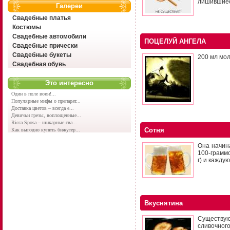
лишившиеся
Галереи
Свадебные платья
Костюмы
Свадебные автомобили
ПОЦЕЛУЙ АНГЕЛА
Свадебные прически
Свадебные букеты
200 мл мол
Свадебная обувь
Это интересно
Один в поле воин!...
Популярные мифы о препарат...
Доставка цветов – всегда е...
Девичьи грезы, воплощенные...
Ricca Sposa – шикарные сва...
Сотня
Как выгодно купить бижутер...
Она начина
100-грамм
г) и кажду
Вкуснятина
Существую
сливочного