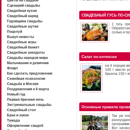
Цветы на свадьбе
Сценарий свадьбы
Свадебная кухня
СВАДЕБНЫЙ ГУСЬ ПО-С
Свадебный наряд
Годовщина свадьбы
1 гусь ср
Свадебные шутки
Обработан
Поцелуй
солью и п
Выкуп невесты
Свадебные игры
Свадебный банкет
Свадебные анекдоты
Салат по-олтянски
Свадьбы народов мира
Мальчишник и девичник
на 4 порции ве
Флирт
100 г масло р
Как сделать предложение
брынза 150 г я
Семейная психология
Свадьба в Москве
Поздравления к 8 марта
Новый год
Первая брачная ночь
Экстремальные свадьбы
Основные правила пров
Свадебный стол
Брак и закон
Так уж по
разнуздан
Тамада
программе.
Оформление свадеб
Вот неско