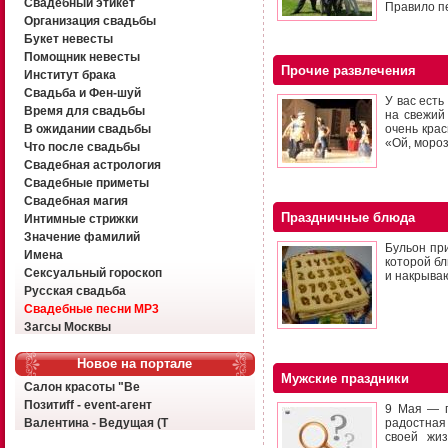
Свадебный этикет
Правило п
Организация свадьбы
Букет невесты
Помощник невесты
Прочие развлечения
Институт брака
Свадьба и Фен-шуй
У вас есть
Время для свадьбы
на свежий
В ожидании свадьбы
очень крас
«Ой, мороз
Что после свадьбы
Свадебная астрология
Свадебные приметы
Свадебная магия
Праздничные блюда
Интимные стрижки
Значение фамилий
Бульон при
Имена
которой бл
Сексуальный гороскоп
и накрыва
Русская свадьба
Свадебные песни MP3
Загсы Москвы
Новое на портале
Мужские праздники
Салон красоты "Ве
Позитиff - event-агент
9 Мая — п
Валентина - Ведущая (Т
радостная
своей жи