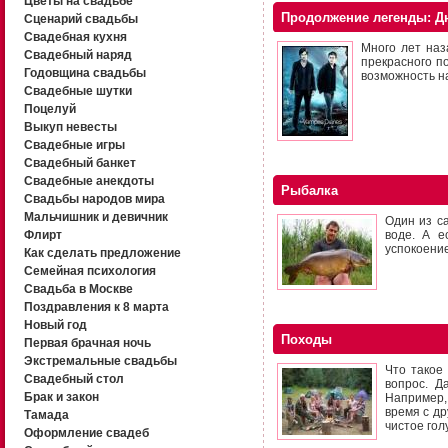
Цветы на свадьбе
Продолжение легенды: Д
Сценарий свадьбы
Свадебная кухня
Много лет наз
Свадебный наряд
прекрасного п
Годовщина свадьбы
возможность н
Свадебные шутки
Поцелуй
Выкуп невесты
Свадебные игры
Свадебный банкет
Свадебные анекдоты
Рыбалка
Свадьбы народов мира
Мальчишник и девичник
Один из с
Флирт
воде. А е
успокоение
Как сделать предложение
Семейная психология
Свадьба в Москве
Поздравления к 8 марта
Новый год
Походы
Первая брачная ночь
Экстремальные свадьбы
Что такое
Свадебный стол
вопрос. Д
Брак и закон
Например, 
время с др
Тамада
чистое гол
Оформление свадеб