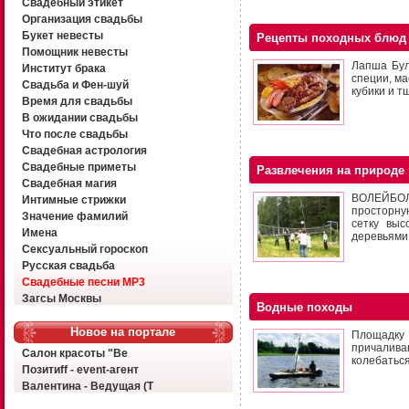
Свадебный этикет
Организация свадьбы
Букет невесты
Рецепты походных блюд
Помощник невесты
Лапша Бул
Институт брака
специи, ма
Свадьба и Фен-шуй
кубики и 
Время для свадьбы
В ожидании свадьбы
Что после свадьбы
Свадебная астрология
Свадебные приметы
Развлечения на природе
Свадебная магия
ВОЛЕЙБОЛ 
Интимные стрижки
просторну
Значение фамилий
сетку выс
Имена
деревьями 
Сексуальный гороскоп
Русская свадьба
Свадебные песни MP3
Загсы Москвы
Водные походы
Новое на портале
Площадку 
причалива
Салон красоты "Ве
колебаться
Позитиff - event-агент
Валентина - Ведущая (Т