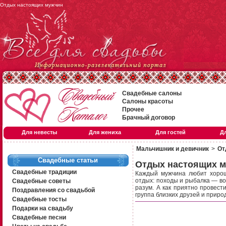
Отдых настоящих мужчин
Свадебные салоны
Салоны красоты
Прочее
Брачный договор
Для невесты
Для жениха
Для гостей
Д
Мальчишник и девичник
>
От
Свадебные статьи
Отдых настоящих 
Свадебные традиции
Каждый мужчина любит хорош
отдых: походы и рыбалка — во
Свадебные советы
разум. А как приятно провести
Поздравления со свадьбой
группа близких друзей и природ
Свадебные тосты
Подарки на свадьбу
Свадебные песни