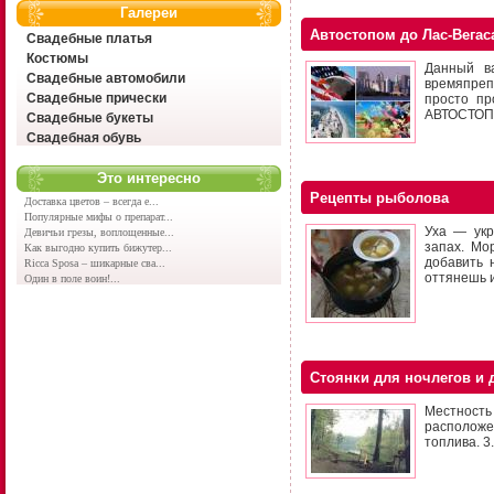
Галереи
Автостопом до Лас-Вегас
Свадебные платья
Костюмы
Данный в
Свадебные автомобили
времяпреп
Свадебные прически
просто пр
АВТОСТОПО
Свадебные букеты
Свадебная обувь
Это интересно
Рецепты рыболова
Доставка цветов – всегда е...
Популярные мифы о препарат...
Уха — укр
Девичьи грезы, воплощенные...
запах. Мо
Как выгодно купить бижутер...
добавить 
Ricca Sposa – шикарные сва...
оттянешь и
Один в поле воин!...
Стоянки для ночлегов и 
Местност
расположе
топлива. 3