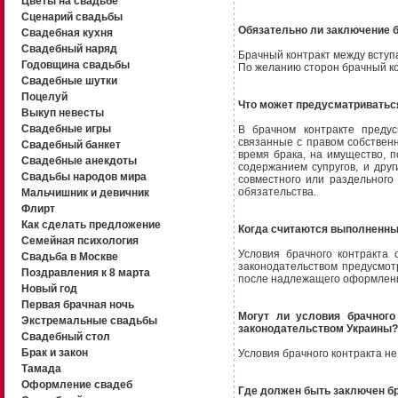
Цветы на свадьбе
Сценарий свадьбы
Обязательно ли заключение б
Свадебная кухня
Свадебный наряд
Брачный контракт между вступа
Годовщина свадьбы
По желанию сторон брачный ко
Свадебные шутки
Поцелуй
Что может предусматриваться
Выкуп невесты
Свадебные игры
В брачном контракте предус
связанные с правом собствен
Свадебный банкет
время брака, на имущество, п
Свадебные анекдоты
содержанием супругов, и дру
Свадьбы народов мира
совместного или раздельного
обязательства.
Мальчишник и девичник
Флирт
Как сделать предложение
Когда считаются выполненны
Семейная психология
Условия брачного контракта
Свадьба в Москве
законодательством предусмот
Поздравления к 8 марта
после надлежащего оформлен
Новый год
Первая брачная ночь
Могут ли условия брачного
Экстремальные свадьбы
законодательством Украины?
Свадебный стол
Брак и закон
Условия брачного контракта н
Тамада
Оформление свадеб
Где должен быть заключен б