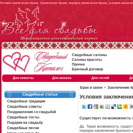
Условия заключения брака. Заключение брака, порядок заключения брака, условия заключ
Свадебные салоны
Салоны красоты
Прочее
Брачный договор
Для невесты
Для жениха
Для гостей
Д
Брак и закон
>
Заключение б
Свадебные статьи
Условия заключени
Свадебные традиции
Свадебные советы
Поздравления со свадьбой
Свадебные тосты
Существует ли возможность 
Подарки на свадьбу
Да. Такая возможность сущес
Свадебные песни
порядок заключения брачного 