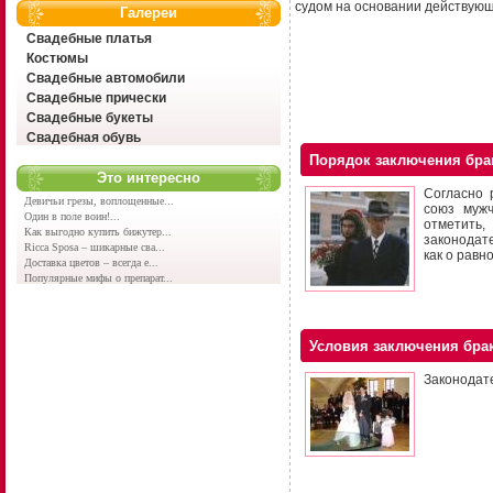
судом на основании действующе
Галереи
Свадебные платья
Костюмы
Свадебные автомобили
Свадебные прически
Свадебные букеты
Свадебная обувь
Порядок заключения бра
Это интересно
Согласно 
Девичьи грезы, воплощенные...
союз муж
Один в поле воин!...
отметить,
Как выгодно купить бижутер...
законодате
Ricca Sposa – шикарные сва...
как о равн
Доставка цветов – всегда е...
Популярные мифы о препарат...
Условия заключения бра
Законодат