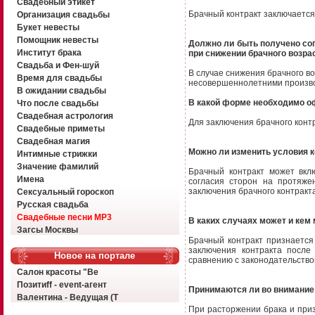
Свадебный этикет
Брачный контракт заключается 
Организация свадьбы
Букет невесты
Помощник невесты
Должно ли быть получено сог
Институт брака
при снижении брачного возра
Свадьба и Фен-шуй
В случае снижения брачного в
Время для свадьбы
несовершеннолетними производ
В ожидании свадьбы
В какой форме необходимо о
Что после свадьбы
Свадебная астрология
Для заключения брачного конт
Свадебные приметы
Свадебная магия
Можно ли изменить условия к
Интимные стрижки
Значение фамилий
Брачный контракт может вкл
Имена
согласия сторон на протяже
заключения брачного контракта
Сексуальный гороскоп
Русская свадьба
Свадебные песни MP3
В каких случаях может и кем
Загсы Москвы
Брачный контракт признается
заключения контракта после
Новое на портале
сравнению с законодательство
Салон красоты "Ве
Позитиff - event-агент
Принимаются ли во внимание 
Валентина - Ведущая (Т
При расторжении брака и при