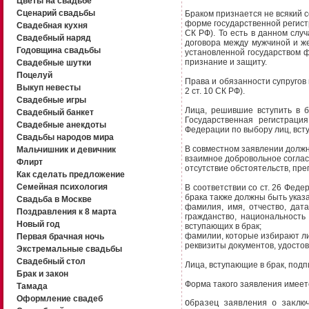
Цветы на свадьбе
Сценарий свадьбы
Браком признается не всякий 
форме государственной регистр
Свадебная кухня
СК РФ). То есть в данном слу
Свадебный наряд
договора между мужчиной и ж
Годовщина свадьбы
установленной государством 
признание и защиту.
Свадебные шутки
Поцелуй
Права и обязанности супругов 
Выкуп невесты
2 ст. 10 СК РФ).
Свадебные игры
Лица, решившие вступить в 
Свадебный банкет
Государственная регистраци
Свадебные анекдоты
Федерации по выбору лиц, вст
Свадьбы народов мира
В совместном заявлении долж
Мальчишник и девичник
взаимное добровольное соглас
Флирт
отсутствие обстоятельств, пр
Как сделать предложение
Семейная психология
В соответствии со ст. 26 Феде
брака также должны быть указ
Свадьба в Москве
фамилия, имя, отчество, дат
Поздравления к 8 марта
гражданство, национальность
Новый год
вступающих в брак;
фамилии, которые избирают ли
Первая брачная ночь
реквизиты документов, удосто
Экстремальные свадьбы
Свадебный стол
Лица, вступающие в брак, подп
Брак и закон
Форма такого заявления имеет
Тамада
Оформление свадеб
Образец заявления о заклю