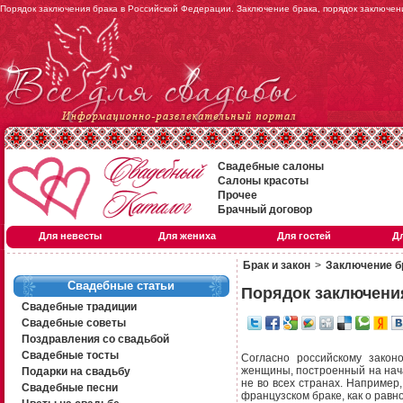
Порядок заключения брака в Российской Федерации. Заключение брака, порядок заключени
Свадебные салоны
Салоны красоты
Прочее
Брачный договор
Для невесты
Для жениха
Для гостей
Д
Брак и закон
>
Заключение б
Свадебные статьи
Порядок заключени
Свадебные традиции
Свадебные советы
Поздравления со свадьбой
Свадебные тосты
Согласно российскому закон
женщины, построенный на нача
Подарки на свадьбу
не во всех странах. Например,
Свадебные песни
французском браке, как о равн