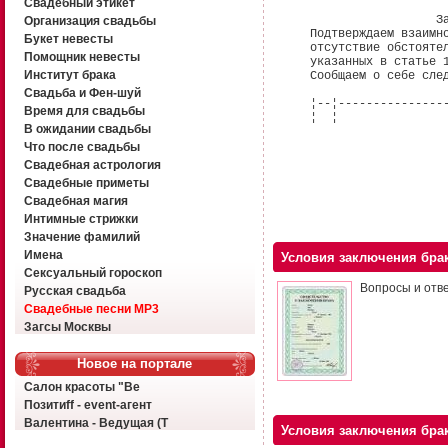
Свадебный этикет
Заявление о з
Организация свадьбы
Подтверждаем взаимное д
Букет невесты
отсутствие обстоятельст
Помощник невесты
указанных в статье 14 С
Институт брака
Сообщаем о себе следу
Свадьба и Фен-шуй
¦--¦-------------------
Время для свадьбы
¦ ¦ ¦
В ожидании свадьбы
Что после свадьбы
Свадебная астрология
Свадебные приметы
Свадебная магия
Интимные стрижки
Значение фамилий
Имена
Условия заключения бра
Сексуальный гороскоп
Вопросы и отв
Русская свадьба
Свадебные песни MP3
Загсы Москвы
Новое на портале
Салон красоты "Ве
Позитиff - event-агент
Валентина - Ведущая (Т
Условия заключения бра