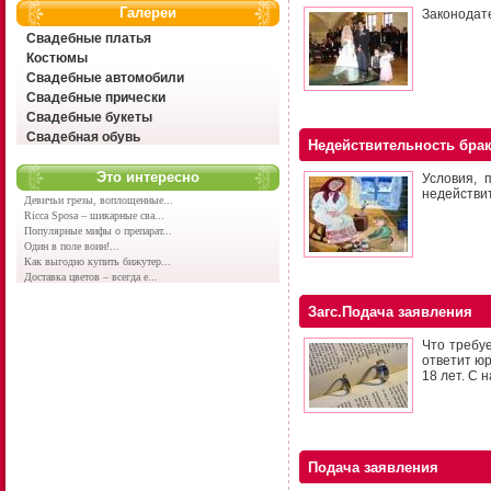
Галереи
Законодат
Свадебные платья
Костюмы
Свадебные автомобили
Свадебные прически
Свадебные букеты
Свадебная обувь
Недействительность бра
Это интересно
Условия, 
недействит
Девичьи грезы, воплощенные...
Ricca Sposa – шикарные сва...
Популярные мифы о препарат...
Один в поле воин!...
Как выгодно купить бижутер...
Доставка цветов – всегда е...
Загс.Подача заявления
Что требу
ответит юр
18 лет. С 
Подача заявления