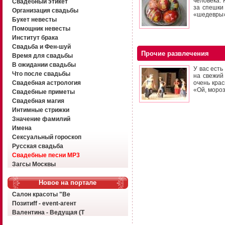
человека. 
Свадебный этикет
за спешки
Организация свадьбы
«шедевры»
Букет невесты
Помощник невесты
Институт брака
Свадьба и Фен-шуй
Прочие развлечения
Время для свадьбы
В ожидании свадьбы
У вас есть
Что после свадьбы
на свежий
Свадебная астрология
очень крас
«Ой, мороз
Свадебные приметы
Свадебная магия
Интимные стрижки
Значение фамилий
Имена
Сексуальный гороскоп
Русская свадьба
Свадебные песни MP3
Загсы Москвы
Новое на портале
Салон красоты "Ве
Позитиff - event-агент
Валентина - Ведущая (Т