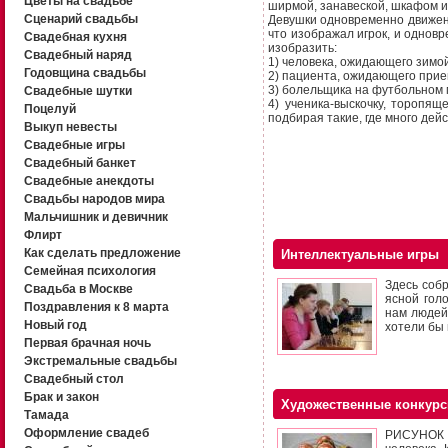
Цветы на свадьбе
ширмой, занавеской, шкафом и т
Сценарий свадьбы
Девушки одновременно движени
что изображал игрок, и однов
Свадебная кухня
изобразить:
Свадебный наряд
1) человека, ожидающего зимой
Годовщина свадьбы
2) пациента, ожидающего прием
3) болельщика на футбольном 
Свадебные шутки
4) ученика-выскочку, торопящ
Поцелуй
подбирая такие, где много де
Выкуп невесты
Свадебные игры
Свадебный банкет
Свадебные анекдоты
Свадьбы народов мира
Мальчишник и девичник
Флирт
Как сделать предложение
Интеллектуальные игры
Семейная психология
Здесь собр
Свадьба в Москве
ясной гол
Поздравления к 8 марта
нам людей?
Новый год
хотели бы
Первая брачная ночь
Экстремальные свадьбы
Свадебный стол
Брак и закон
Художественные конкур
Тамада
Оформление свадеб
РИСУНОК Э