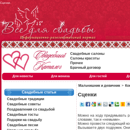
Сценки.
Свадебные салоны
Салоны красоты
Прочее
Брачный договор
Для невесты
Для жениха
Для гостей
Д
Мальчишник и девичник
>
Ко
Свадебные статьи
Сценки
Свадебные традиции
Свадебные советы
Поздравления со свадьбой
Свадебные тосты
Можно на ходу придумывать р
словами, так и «немыми».
Подарки на свадьбу
Можно провести следующий ко
Свадебные песни
Вызываете двух подружек. Они 